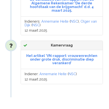
Algemene Rekenkamer ‘De derde
hoofdtaak van de krijgsmacht’ d.d. 4
maart 2025.
Indieners:
Annemarie Heite
(
NSC
),
Olger van
Dijk
(
NSC
)
12 maart 2025
Kamervraag
Het artikel ‘VN-rapport: vrouwenrechten
onder grote druk, discriminatie diep
verankerd’
Indiener:
Annemarie Heite
(
NSC
)
12 maart 2025