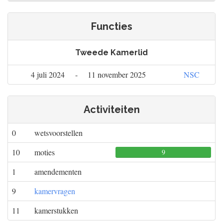
Functies
Tweede Kamerlid
4 juli 2024
-
11 november 2025
NSC
Activiteiten
0
wetsvoorstellen
10
moties
9
0
0
1
amendementen
9
kamervragen
11
kamerstukken