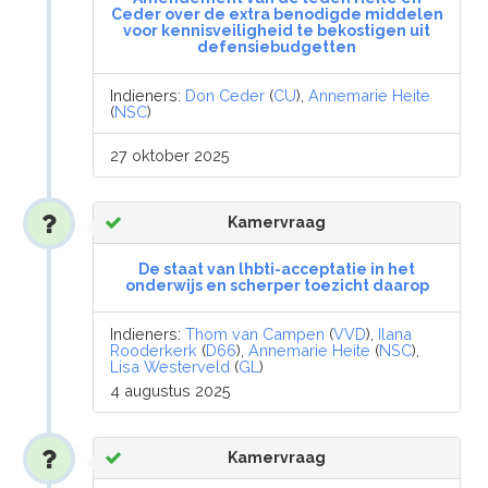
Ceder over de extra benodigde middelen
voor kennisveiligheid te bekostigen uit
defensiebudgetten
Indieners:
Don Ceder
(
CU
),
Annemarie Heite
(
NSC
)
27 oktober 2025
Kamervraag
De staat van lhbti-acceptatie in het
onderwijs en scherper toezicht daarop
Indieners:
Thom van Campen
(
VVD
),
Ilana
Rooderkerk
(
D66
),
Annemarie Heite
(
NSC
),
Lisa Westerveld
(
GL
)
4 augustus 2025
Kamervraag