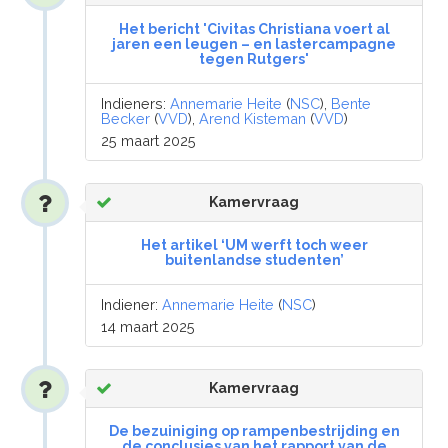
Het bericht 'Civitas Christiana voert al
jaren een leugen – en lastercampagne
tegen Rutgers'
Indieners:
Annemarie Heite
(
NSC
),
Bente
Becker
(
VVD
),
Arend Kisteman
(
VVD
)
25 maart 2025
Kamervraag
Het artikel ‘UM werft toch weer
buitenlandse studenten’
Indiener:
Annemarie Heite
(
NSC
)
14 maart 2025
Kamervraag
De bezuiniging op rampenbestrijding en
de conclusies van het rapport van de