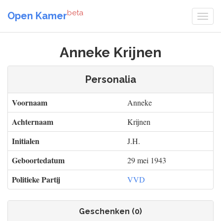
beta
Open Kamer
Anneke Krijnen
Personalia
Voornaam
Anneke
Achternaam
Krijnen
Initialen
J.H.
Geboortedatum
29 mei 1943
Politieke Partij
VVD
Geschenken (0)