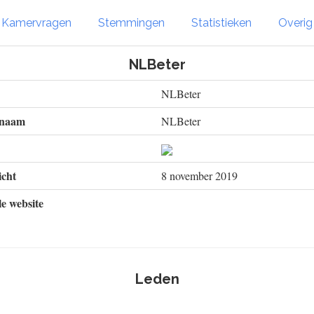
Kamervragen
Stemmingen
Statistieken
Overi
NLBeter
NLBeter
 naam
NLBeter
cht
8 november 2019
le website
Leden