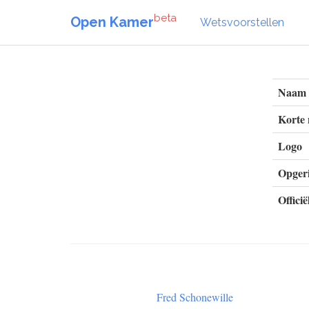
beta
Open Kamer
Wetsvoorstellen
Naam
Korte
Logo
Opgeri
Officië
Fred Schonewille