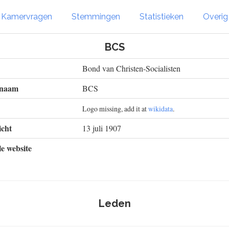
Kamervragen
Stemmingen
Statistieken
Overi
BCS
Bond van Christen-Socialisten
 naam
BCS
Logo missing, add it at
wikidata
.
cht
13 juli 1907
le website
Leden