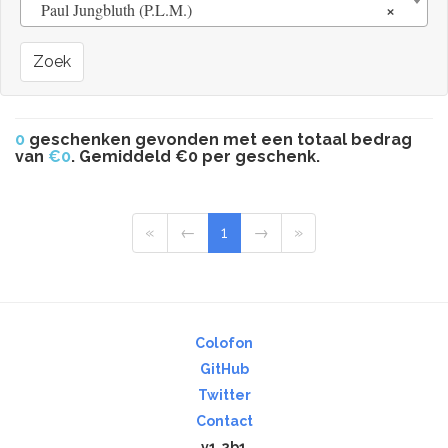
×
Paul Jungbluth (P.L.M.)
Zoek
0
geschenken gevonden met een totaal bedrag
van
€0
. Gemiddeld €0 per geschenk.
«
←
1
→
»
Colofon
GitHub
Twitter
Contact
v1.2b1