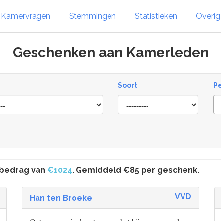
Kamervragen
Stemmingen
Statistieken
Overi
Geschenken aan Kamerleden
Soort
P
Type
 bedrag van
€1024
. Gemiddeld €85 per geschenk.
VVD
Han ten Broeke