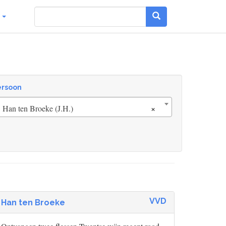
g
ersoon
×
Han ten Broeke (J.H.)
VVD
Han ten Broeke