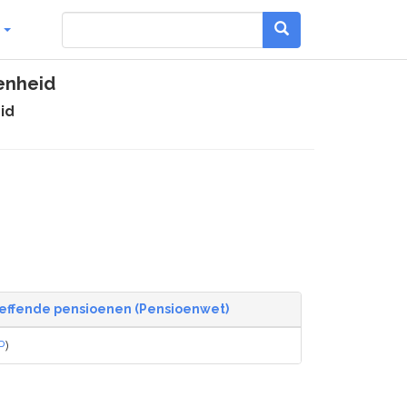
g
enheid
id
effende pensioenen (Pensioenwet)
P
)