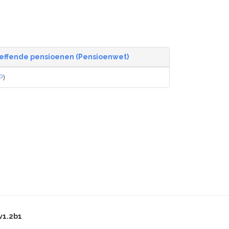
effende pensioenen (Pensioenwet)
P
)
v1.2b1