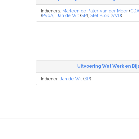
Indieners:
Marleen de Pater-van der Meer
(
CD
(
PvdA
),
Jan de Wit
(
SP
),
Stef Blok
(
VVD
)
Uitvoering Wet Werk en Bij
Indiener:
Jan de Wit
(
SP
)