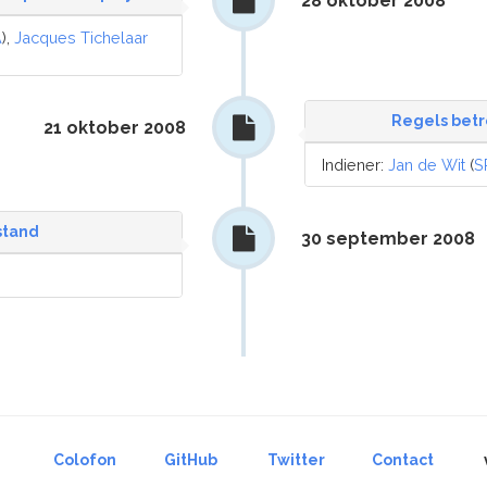
28 oktober 2008
A
),
Jacques Tichelaar
Regels betr
21 oktober 2008
Indiener:
Jan de Wit
(
S
stand
30 september 2008
Colofon
GitHub
Twitter
Contact