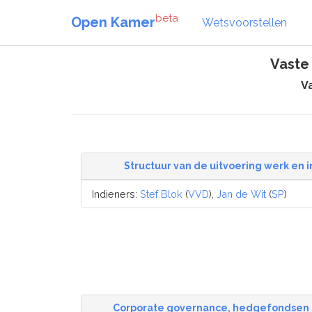
beta
Open Kamer
Wetsvoorstellen
Vaste
V
Structuur van de uitvoering werk en
Indieners:
Stef Blok
(
VVD
),
Jan de Wit
(
SP
)
Corporate governance, hedgefondsen e