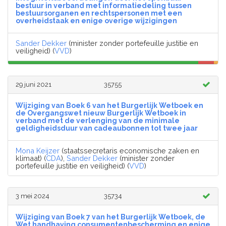
bestuur in verband met informatiedeling tussen
bestuursorganen en rechtspersonen met een
overheidstaak en enige overige wijzigingen
Sander Dekker
(minister zonder portefeuille justitie en
veiligheid) (
VVD
)
29 juni 2021
35755
Wijziging van Boek 6 van het Burgerlijk Wetboek en
de Overgangswet nieuw Burgerlijk Wetboek in
verband met de verlenging van de minimale
geldigheidsduur van cadeaubonnen tot twee jaar
Mona Keijzer
(staatssecretaris economische zaken en
klimaat) (
CDA
),
Sander Dekker
(minister zonder
portefeuille justitie en veiligheid) (
VVD
)
3 mei 2024
35734
Wijziging van Boek 7 van het Burgerlijk Wetboek, de
Wet handhaving consumentenbescherming en enige