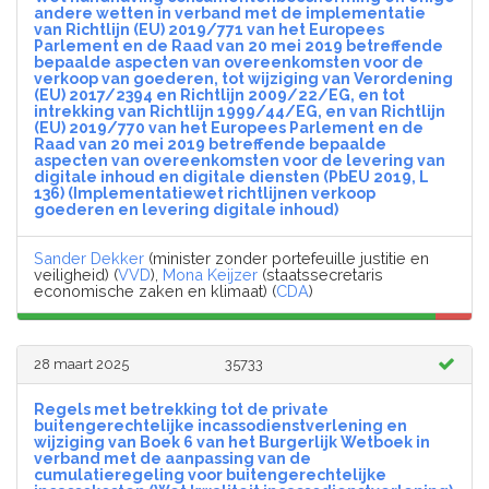
andere wetten in verband met de implementatie
van Richtlijn (EU) 2019/771 van het Europees
Parlement en de Raad van 20 mei 2019 betreffende
bepaalde aspecten van overeenkomsten voor de
verkoop van goederen, tot wijziging van Verordening
(EU) 2017/2394 en Richtlijn 2009/22/EG, en tot
intrekking van Richtlijn 1999/44/EG, en van Richtlijn
(EU) 2019/770 van het Europees Parlement en de
Raad van 20 mei 2019 betreffende bepaalde
aspecten van overeenkomsten voor de levering van
digitale inhoud en digitale diensten (PbEU 2019, L
136) (Implementatiewet richtlijnen verkoop
goederen en levering digitale inhoud)
Sander Dekker
(minister zonder portefeuille justitie en
veiligheid) (
VVD
),
Mona Keijzer
(staatssecretaris
economische zaken en klimaat) (
CDA
)
28 maart 2025
35733
Regels met betrekking tot de private
buitengerechtelijke incassodienstverlening en
wijziging van Boek 6 van het Burgerlijk Wetboek in
verband met de aanpassing van de
cumulatieregeling voor buitengerechtelijke