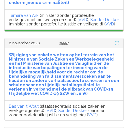
ondermijnende criminaliteit)
Tamara van Ark
(minister zonder portefeuille
volksgezondheid, welzijn en sport) (
VVD
),
Sander Dekker
(minister zonder portefeuille justitie en veiligheid) (
VVD
)
6 november 2020
35557
Wijziging van enkele wetten op het terrein van het
Ministerie van Sociale Zaken en Werkgelegenheid
en het Ministerie van Justitie en Veiligheid en de
introductie van bepalingen ter invoering van de
tijdelijke mogelijkheid voor de rechter om de
behandeling van faillissementsverzoeken aan te
houden en andere verhaalsacties te schorsen en een
schuldenaar een tijdelijk betalingsuitstel te
verlenen in verband met de uitbraak van COVID-19
(Tijdelijke wet COVID-19 SZW en JenV)
Bas van 't Wout
(staatssecretaris sociale zaken en
werkgelegenheid) (
VVD
),
Sander Dekker
(minister
zonder portefeuille justitie en veiligheid) (
VVD
)