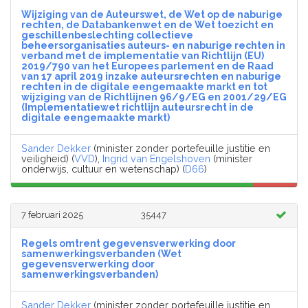
Wijziging van de Auteurswet, de Wet op de naburige
rechten, de Databankenwet en de Wet toezicht en
geschillenbeslechting collectieve
beheersorganisaties auteurs- en naburige rechten in
verband met de implementatie van Richtlijn (EU)
2019/790 van het Europees parlement en de Raad
van 17 april 2019 inzake auteursrechten en naburige
rechten in de digitale eengemaakte markt en tot
wijziging van de Richtlijnen 96/9/EG en 2001/29/EG
(Implementatiewet richtlijn auteursrecht in de
digitale eengemaakte markt)
Sander Dekker
(minister zonder portefeuille justitie en
veiligheid) (
VVD
),
Ingrid van Engelshoven
(minister
onderwijs, cultuur en wetenschap) (
D66
)
7 februari 2025
35447
Regels omtrent gegevensverwerking door
samenwerkingsverbanden (Wet
gegevensverwerking door
samenwerkingsverbanden)
Sander Dekker
(minister zonder portefeuille justitie en