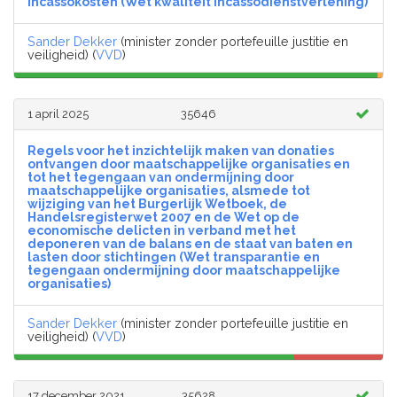
incassokosten (Wet kwaliteit incassodienstverlening)
Sander Dekker
(minister zonder portefeuille justitie en
veiligheid) (
VVD
)
1 april 2025
35646
Regels voor het inzichtelijk maken van donaties
ontvangen door maatschappelijke organisaties en
tot het tegengaan van ondermijning door
maatschappelijke organisaties, alsmede tot
wijziging van het Burgerlijk Wetboek, de
Handelsregisterwet 2007 en de Wet op de
economische delicten in verband met het
deponeren van de balans en de staat van baten en
lasten door stichtingen (Wet transparantie en
tegengaan ondermijning door maatschappelijke
organisaties)
Sander Dekker
(minister zonder portefeuille justitie en
veiligheid) (
VVD
)
17 december 2021
35628