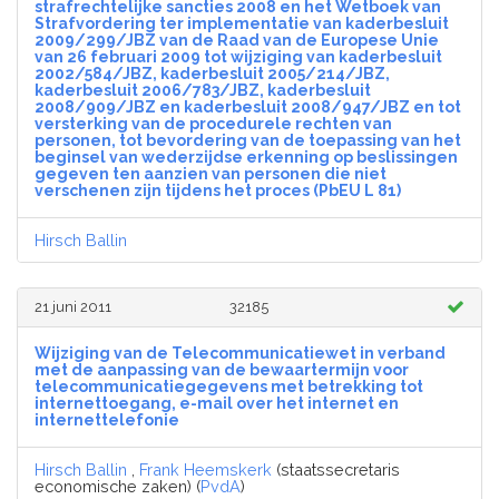
strafrechtelijke sancties 2008 en het Wetboek van
Strafvordering ter implementatie van kaderbesluit
2009/299/JBZ van de Raad van de Europese Unie
van 26 februari 2009 tot wijziging van kaderbesluit
2002/584/JBZ, kaderbesluit 2005/214/JBZ,
kaderbesluit 2006/783/JBZ, kaderbesluit
2008/909/JBZ en kaderbesluit 2008/947/JBZ en tot
versterking van de procedurele rechten van
personen, tot bevordering van de toepassing van het
beginsel van wederzijdse erkenning op beslissingen
gegeven ten aanzien van personen die niet
verschenen zijn tijdens het proces (PbEU L 81)
Hirsch Ballin
21 juni 2011
32185
Wijziging van de Telecommunicatiewet in verband
met de aanpassing van de bewaartermijn voor
telecommunicatiegegevens met betrekking tot
internettoegang, e-mail over het internet en
internettelefonie
Hirsch Ballin
,
Frank Heemskerk
(staatssecretaris
economische zaken) (
PvdA
)