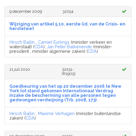
9 december 2009
32254
Wijziging van artikel 5.10, eerste lid, van de Crisis- en
herstelwet
Hirsch Ballin
,
Camiel Eurlings
(minister verkeer en
waterstaat) (
CDA
),
Jan Peter Balkenende
(minister-
president , minister algemene zaken) (
CDA
)
21 juli 2010
32251-
(R1905)
Goedkeuring van het op 20 december 2006 te New
York tot stand gekomen Internationaal Verdrag
inzake de bescherming van alle personen tegen
gedwongen verdwijning (Trb. 2008, 173)
Hirsch Ballin
,
Maxime Verhagen
(minister buitenlandse
zaken) (
CDA
)