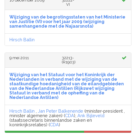
10 december 2009
32222-
VI
Wijziging van de begrotingsstaten van het Ministerie
van Justitie (VI) voor het jaar 2009 (wijziging
samenhangende met de Najaarsnota)
Hirsch Ballin
9 mei 2011
32213-
(R1903)
Wijziging van het Statuut voor het Koninkrijk der
Nederlanden in verband met de wijziging van de
staatkundige hoedanigheid van de eilandgebieden
van de Nederlandse Antillen (Rijkswet wijziging
Statuut in verband met de opheffing van de
Nederlandse Antillen)
Hirsch Ballin
,
Jan Peter Balkenende
(minister-president ,
minister algemene zaken) (
CDA
),
Ank Bijleveld
(staatssecretaris binnenlandse zaken en
koninkrijksrelaties) (
CDA
)