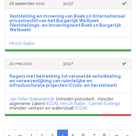
28 september 2010
32137
Vaststelling en invoering van Boek 10 (Internationaal
privaatrecht) van het Burgerlijk Wetboek
(Vaststellings- en Invoeringswet Boek 10 Burgerlijk
Wetboek)
Hirsch Ballin
20 mei 2021
32127
Regels met betrekking tot versnelde ontwikkeling
en verwezenlijking van ruimtelijke en
infrastructurele projecten (Crisis- en herstelwet)
Jan Peter Balkenende
(minister-president , minister
algemene zaken) (
CDA
),
Hirsch Ballin
,
Camiel Eurlings
(minister verkeer en waterstaat) (
CDA
)
«
←
1
2
3
4
5
6
7
8
→
»