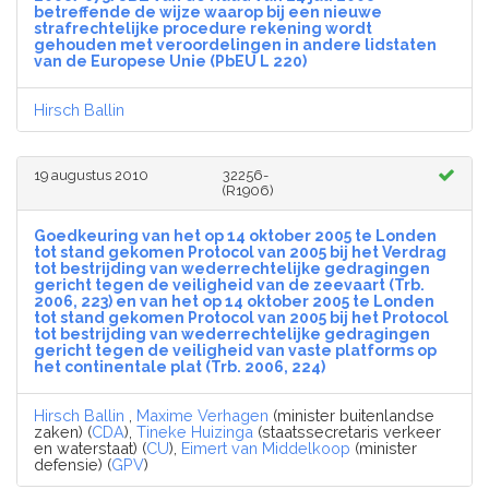
betreffende de wijze waarop bij een nieuwe
strafrechtelijke procedure rekening wordt
gehouden met veroordelingen in andere lidstaten
van de Europese Unie (PbEU L 220)
Hirsch Ballin
19 augustus 2010
32256-
(R1906)
Goedkeuring van het op 14 oktober 2005 te Londen
tot stand gekomen Protocol van 2005 bij het Verdrag
tot bestrijding van wederrechtelijke gedragingen
gericht tegen de veiligheid van de zeevaart (Trb.
2006, 223) en van het op 14 oktober 2005 te Londen
tot stand gekomen Protocol van 2005 bij het Protocol
tot bestrijding van wederrechtelijke gedragingen
gericht tegen de veiligheid van vaste platforms op
het continentale plat (Trb. 2006, 224)
Hirsch Ballin
,
Maxime Verhagen
(minister buitenlandse
zaken) (
CDA
),
Tineke Huizinga
(staatssecretaris verkeer
en waterstaat) (
CU
),
Eimert van Middelkoop
(minister
defensie) (
GPV
)