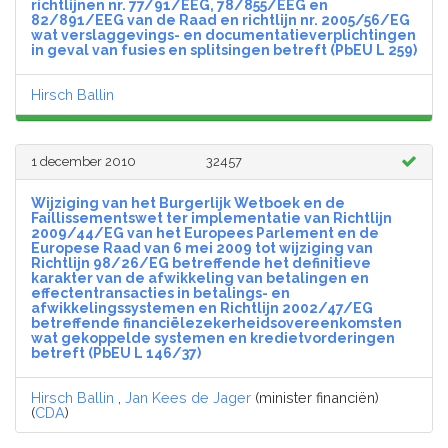
richtlijnen nr. 77/91/EEG, 78/855/EEG en
82/891/EEG van de Raad en richtlijn nr. 2005/56/EG
wat verslaggevings- en documentatieverplichtingen
in geval van fusies en splitsingen betreft (PbEU L 259)
Hirsch Ballin
1 december 2010
32457
Wijziging van het Burgerlijk Wetboek en de
Faillissementswet ter implementatie van Richtlijn
2009/44/EG van het Europees Parlement en de
Europese Raad van 6 mei 2009 tot wijziging van
Richtlijn 98/26/EG betreffende het definitieve
karakter van de afwikkeling van betalingen en
effectentransacties in betalings- en
afwikkelingssystemen en Richtlijn 2002/47/EG
betreffende financiëlezekerheidsovereenkomsten
wat gekoppelde systemen en kredietvorderingen
betreft (PbEU L 146/37)
Hirsch Ballin
,
Jan Kees de Jager
(minister financiën)
(
CDA
)