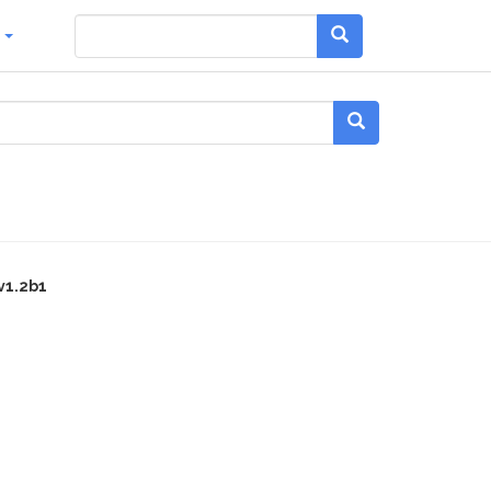
g
v1.2b1