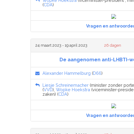
Wopke Hoekstra
(viceminister-president , mi
(
CDA
)
Vragen en antwoorde
24 maart 2023 - 19 april 2023
26 dagen
De aangenomen anti-LHBTI-w
Alexander Hammelburg
(
D66
)
Liesje Schreinemacher
(minister zonder porte
(
VVD
),
Wopke Hoekstra
(viceminister-presiden
zaken) (
CDA
)
Vragen en antwoorde