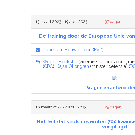
13 maart 2023 - 19 april 2023
37 dagen
De training door de Europese Unie va
Pepijn van Houwelingen
(
FVD
)
Wopke Hoekstra
(viceminister-president , mi
(
CDA
),
Kajsa Ollongren
(minister defensie) (
D
Vragen en antwoorde
10 maart 2023 - 4 april 2023
25 dagen
Het feit dat sinds november 700 Iraanse
vergiftigd