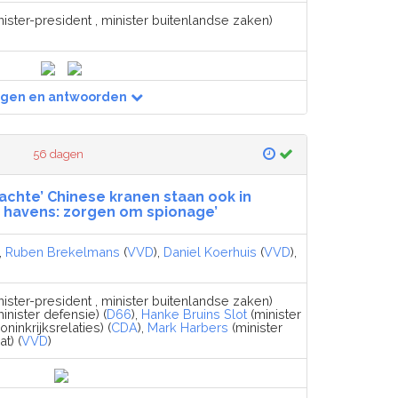
ister-president , minister buitenlandse zaken)
agen en antwoorden
56 dagen
dachte’ Chinese kranen staan ook in
 havens: zorgen om spionage’
),
Ruben Brekelmans
(
VVD
),
Daniel Koerhuis
(
VVD
),
ister-president , minister buitenlandse zaken)
inister defensie) (
D66
),
Hanke Bruins Slot
(minister
inkrijksrelaties) (
CDA
),
Mark Harbers
(minister
t) (
VVD
)