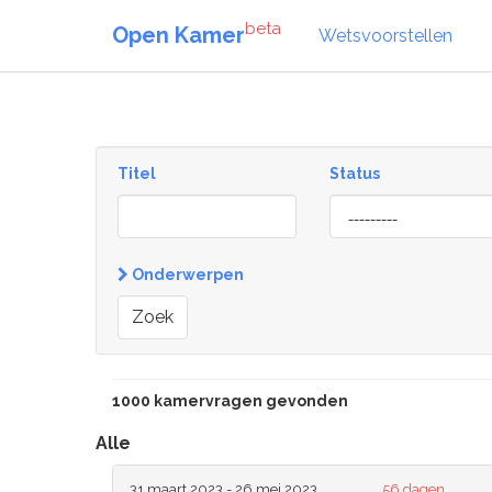
beta
Open Kamer
Wetsvoorstellen
Titel
Status
[invalid
name]
Onderwerpen
Zoek
1000 kamervragen gevonden
Alle
31 maart 2023 - 26 mei 2023
56 dagen