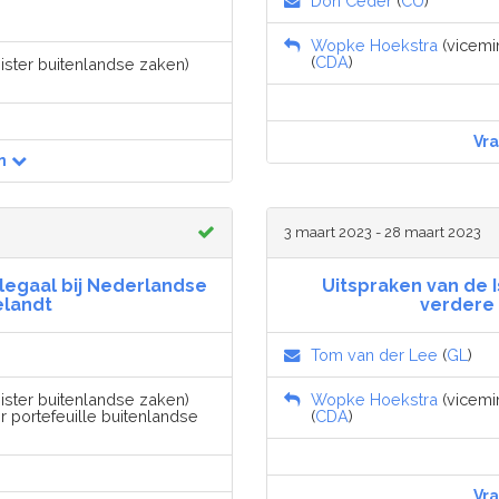
Don Ceder
(
CU
)
Wopke Hoekstra
(vicemin
(
CDA
)
nister buitenlandse zaken)
Vr
n
3 maart 2023 - 28 maart 2023
llegaal bij Nederlandse
Uitspraken van de I
elandt
verdere 
Tom van der Lee
(
GL
)
nister buitenlandse zaken)
Wopke Hoekstra
(vicemin
r portefeuille buitenlandse
(
CDA
)
Vr