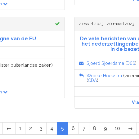
n
2 maart 2023 - 20 maart 2023
gne van de EU
De vele berichten van
het nederzettingenbel
in de beze
Sjoerd Sjoerdsma
(
D66
)
nister buitenlandse zaken)
Wopke Hoekstra
(vicemin
(
CDA
)
n
Vr
←
1
2
3
4
5
6
7
8
9
10
→