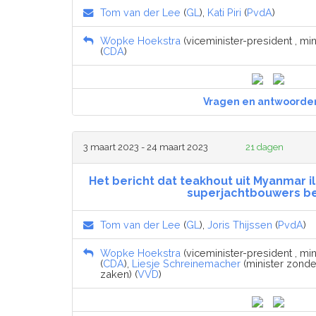
Tom van der Lee
(
GL
),
Kati Piri
(
PvdA
)
Wopke Hoekstra
(viceminister-president , mi
(
CDA
)
Vragen en antwoorde
3 maart 2023 - 24 maart 2023
21 dagen
Het bericht dat teakhout uit Myanmar i
superjachtbouwers b
Tom van der Lee
(
GL
),
Joris Thijssen
(
PvdA
)
Wopke Hoekstra
(viceminister-president , mi
(
CDA
),
Liesje Schreinemacher
(minister zonde
zaken) (
VVD
)