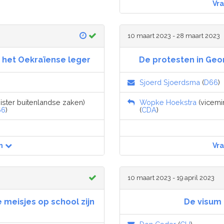
Vr
10 maart 2023 - 28 maart 2023
n het Oekraïense leger
De protesten in Geo
Sjoerd Sjoerdsma
(
D66
)
nister buitenlandse zaken)
Wopke Hoekstra
(vicemin
66
)
(
CDA
)
n
Vr
10 maart 2023 - 19 april 2023
 meisjes op school zijn
De visum