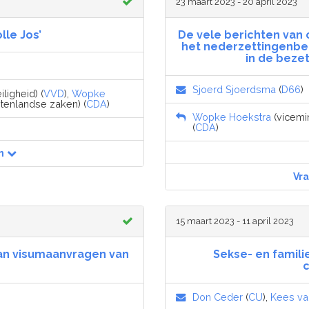
23 maart 2023 - 20 april 2023
lle Jos’
De vele berichten van
het nederzettingenbel
in de beze
Sjoerd Sjoerdsma
(
D66
)
iligheid) (
VVD
),
Wopke
itenlandse zaken) (
CDA
)
Wopke Hoekstra
(vicemin
(
CDA
)
n
Vr
15 maart 2023 - 11 april 2023
 van visumaanvragen van
Sekse- en famil
c
Don Ceder
(
CU
),
Kees van