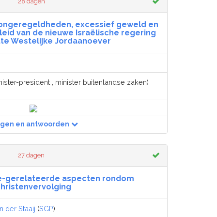
28 dagen
 ongeregeldheden, excessief geweld en
eid van de nieuwe Israëlische regering
tte Westelijke Jordaanoever
ister-president , minister buitenlandse zaken)
agen en antwoorden
27 dagen
ie-gerelateerde aspecten rondom
hristenvervolging
 der Staaij
(
SGP
)