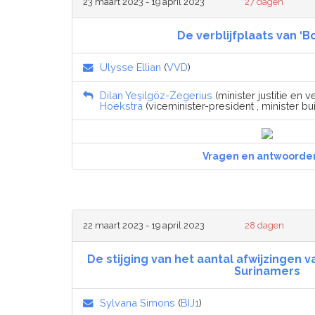
23 maart 2023 - 19 april 2023
27 dagen
De verblijfplaats van ‘Bo
Ulysse Ellian
(
VVD
)
Dilan Yeşilgöz-Zegerius
(minister justitie en ve
Hoekstra
(viceminister-president , minister bu
Vragen en antwoorde
22 maart 2023 - 19 april 2023
28 dagen
De stijging van het aantal afwijzingen
Surinamers
Sylvana Simons
(
BIJ1
)