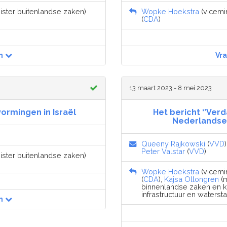
nister buitenlandse zaken)
Wopke Hoekstra
(vicemin
(
CDA
)
n
Vr
13 maart 2023 - 8 mei 2023
ormingen in Israël
Het bericht ‘’Ver
Nederlandse
Queeny Rajkowski
(
VVD
Peter Valstar
(
VVD
)
nister buitenlandse zaken)
Wopke Hoekstra
(vicemin
(
CDA
),
Kajsa Ollongren
(m
binnenlandse zaken en kon
infrastructuur en waterstaa
n