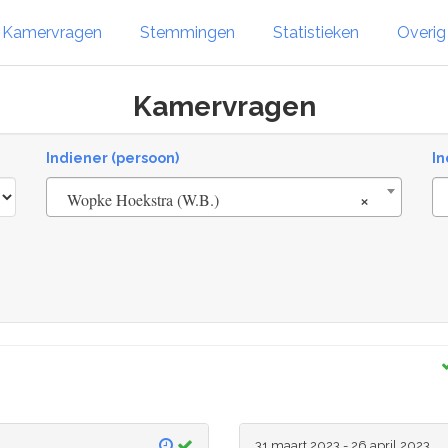
Kamervragen
Stemmingen
Statistieken
Overi
Kamervragen
Indiener (persoon)
In
×
Wopke Hoekstra (W.B.)
31 maart 2023 - 26 april 2023