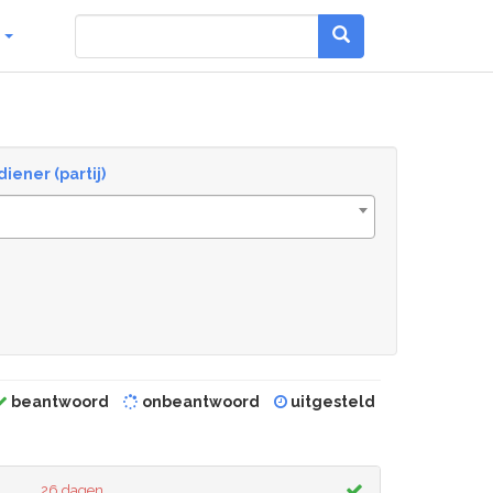
g
diener (partij)
beantwoord
onbeantwoord
uitgesteld
26 dagen