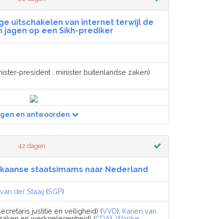
e uitschakelen van internet terwijl de
n jagen op een Sikh-prediker
ister-president , minister buitenlandse zaken)
agen en antwoorden
42 dagen
kaanse staatsimams naar Nederland
van der Staaij
(
SGP
)
ecretaris justitie en veiligheid) (
VVD
),
Karien van
 zaken en werkgelegenheid) (
CDA
),
Wopke