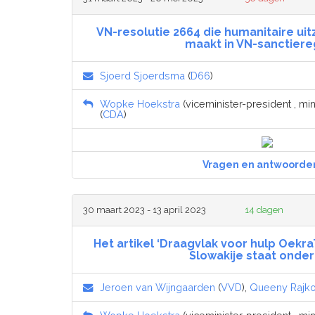
VN-resolutie 2664 die humanitaire ui
maakt in VN-sanctier
Sjoerd Sjoerdsma
(
D66
)
Wopke Hoekstra
(viceminister-president , mi
(
CDA
)
Vragen en antwoorde
30 maart 2023 - 13 april 2023
14 dagen
Het artikel ‘Draagvlak voor hulp Oekra
Slowakije staat onder
Jeroen van Wijngaarden
(
VVD
),
Queeny Rajk