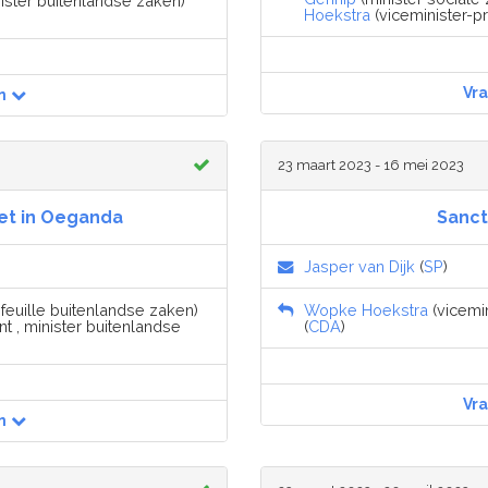
nister buitenlandse zaken)
Hoekstra
(viceminister-pr
Vr
n
23 maart 2023 - 16 mei 2023
et in Oeganda
Sanct
Jasper van Dijk
(
SP
)
feuille buitenlandse zaken)
Wopke Hoekstra
(vicemin
t , minister buitenlandse
(
CDA
)
Vr
n