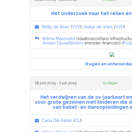
Het onderzoek naar het reilen en
Betty de Boer
(
VVD
),
Aukje de Vries
(
VVD
)
Wilma Mansveld
(staatssecretaris infrastructu
Jeroen Dijsselbloem
(minister financiën) (
Pvd
Vragen en antwoorde
18 juni 2015 - 7 juli 2015
19 dagen
Het verdwijnen van de ov-jaarkaart e
voor grote gezinnen met kinderen die 
van ballet- en dansopleidingen 
Carla Dik-Faber
(
CU
)