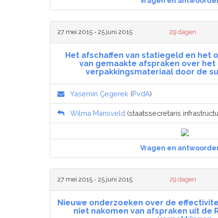
Vragen en antwoorde
27 mei 2015 - 25 juni 2015
29 dagen
Het afschaffen van statiegeld en het
van gemaakte afspraken over het 
verpakkingsmateriaal door de s
Yasemin Çegerek
(
PvdA
)
Wilma Mansveld
(staatssecretaris infrastruct
Vragen en antwoorde
27 mei 2015 - 25 juni 2015
29 dagen
Nieuwe onderzoeken over de effectivitei
niet nakomen van afspraken uit d