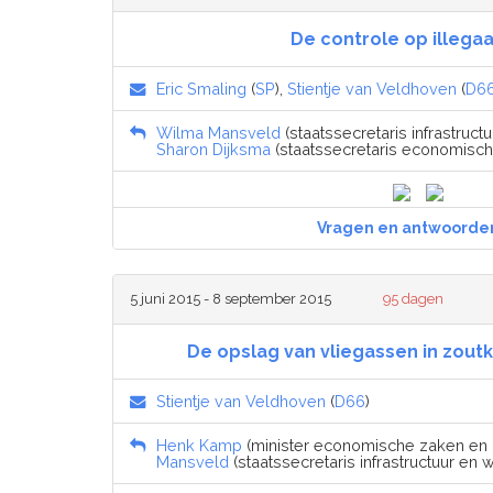
De controle op illegaa
Eric Smaling
(
SP
),
Stientje van Veldhoven
(
D6
Wilma Mansveld
(staatssecretaris infrastructu
Sharon Dijksma
(staatssecretaris economische
Vragen en antwoorde
5 juni 2015 - 8 september 2015
95 dagen
De opslag van vliegassen in zout
Stientje van Veldhoven
(
D66
)
Henk Kamp
(minister economische zaken en k
Mansveld
(staatssecretaris infrastructuur en w