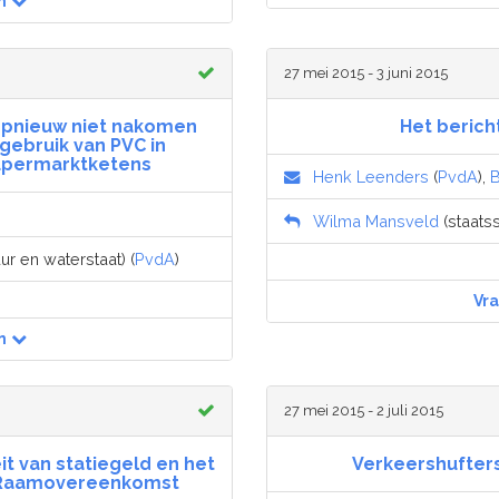
n
27 mei 2015 - 3 juni 2015
 opnieuw niet nakomen
Het berich
gebruik van PVC in
upermarktketens
Henk Leenders
(
PvdA
),
B
Wilma Mansveld
(staatss
uur en waterstaat) (
PvdA
)
Vr
n
27 mei 2015 - 2 juli 2015
t van statiegeld en het
Verkeershufter
e Raamovereenkomst