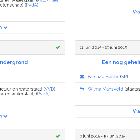
ur en waterstaat) (
PvdA
),
Jet
wetenschap) (
PvdA
)
Vr
n
11 juni 2015 - 29 juni 2015
ondergrond
Een nog gehei
Farshad Bashir
(
SP
)
uctuur en waterstaat) (
VVD
),
Wilma Mansveld
(staatss
ur en waterstaat) (
PvdA
)
Vr
n
8 juni 2015 - 19 juni 2015