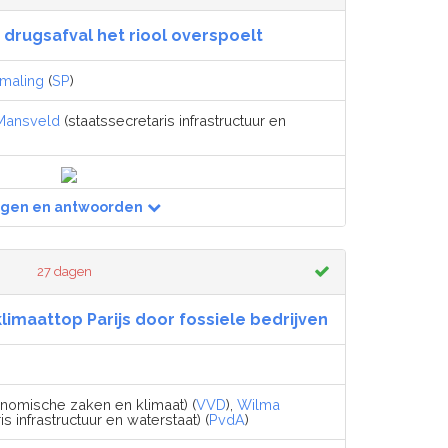
 drugsafval het riool overspoelt
Smaling
(
SP
)
Mansveld
(staatssecretaris infrastructuur en
agen en antwoorden
27 dagen
limaattop Parijs door fossiele bedrijven
nomische zaken en klimaat) (
VVD
),
Wilma
s infrastructuur en waterstaat) (
PvdA
)