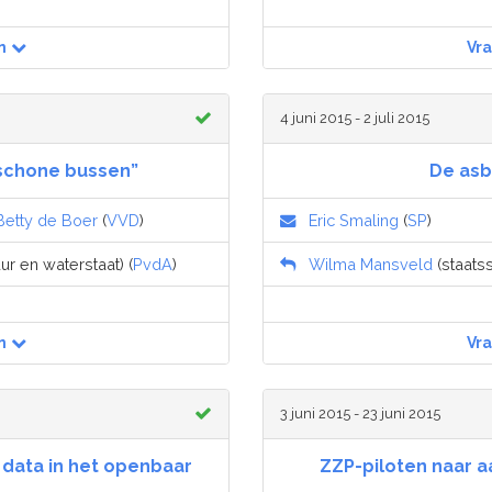
n
Vr
4 juni 2015 - 2 juli 2015
 schone bussen”
De asb
Betty de Boer
(
VVD
)
Eric Smaling
(
SP
)
uur en waterstaat) (
PvdA
)
Wilma Mansveld
(staatss
n
Vr
3 juni 2015 - 23 juni 2015
 data in het openbaar
ZZP-piloten naar a