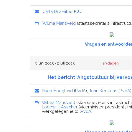
Carla Dik-Faber
(
CU
)
Wilma Mansveld
(staatssecretaris infrastruct
Vragen en antwoorde
3 juni 2015 - 2 juli 2015
29 dagen
Het bericht ‘Angstcultuur bij verv
Duco Hoogland
(
PvdA
),
John Kerstens
(
PvdA
)
Wilma Mansveld
(staatssecretaris infrastructu
Lodewijk Asscher
(viceminister-president , m
werkgelegenheid) (
PvdA
)