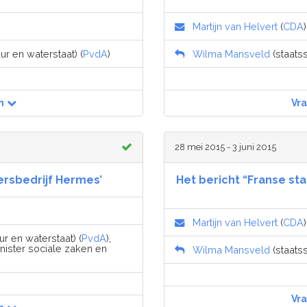
Martijn van Helvert
(
CDA
)
uur en waterstaat) (
PvdA
)
Wilma Mansveld
(staatss
n
Vr
28 mei 2015 - 3 juni 2015
oersbedrijf Hermes’
Het bericht “Franse st
Martijn van Helvert
(
CDA
)
ur en waterstaat) (
PvdA
),
inister sociale zaken en
Wilma Mansveld
(staatss
Vr