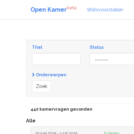
beta
Open Kamer
Wetsvoorstellen
Titel
Status
[invalid
name]
Onderwerpen
Zoek
440 kamervragen gevonden
Alle
25 juni 2015 - 1 juli 2015
6 dagen