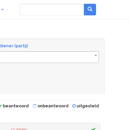
g
diener (partij)
beantwoord
onbeantwoord
uitgesteld
24 dagen