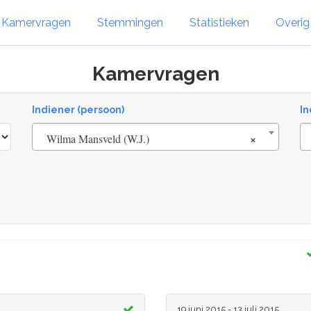
Kamervragen
Stemmingen
Statistieken
Overi
Kamervragen
Indiener (persoon)
In
×
Wilma Mansveld (W.J.)
19 juni 2015 - 13 juli 2015