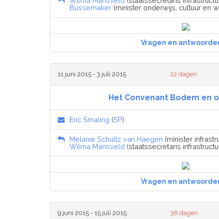
Wilma Mansveld
(staatssecretaris infrastructu
Bussemaker
(minister onderwijs, cultuur en 
Vragen en antwoorde
11 juni 2015 - 3 juli 2015
22 dagen
Het Convenant Bodem en 
Eric Smaling
(
SP
)
Melanie Schultz van Haegen
(minister infrastr
Wilma Mansveld
(staatssecretaris infrastructu
Vragen en antwoorde
9 juni 2015 - 15 juli 2015
36 dagen