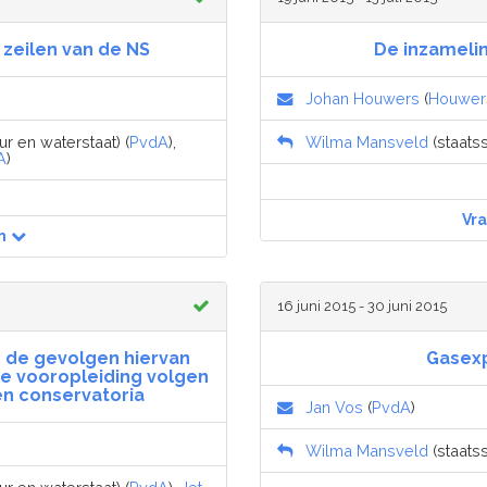
 zeilen van de NS
De inzameli
Johan Houwers
(
Houwer
ur en waterstaat) (
PvdA
),
Wilma Mansveld
(staatss
A
)
Vr
n
16 juni 2015 - 30 juni 2015
n de gevolgen hiervan
Gasexp
de vooropleiding volgen
en conservatoria
Jan Vos
(
PvdA
)
Wilma Mansveld
(staatss