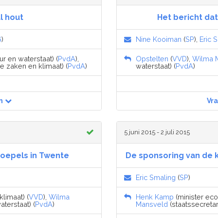
l hout
Het bericht dat
6
)
Nine Kooiman
(
SP
),
Eric 
ur en waterstaat) (
PvdA
),
Opstelten
(
VVD
),
Wilma 
 zaken en klimaat) (
PvdA
)
waterstaat) (
PvdA
)
n
Vr
5 juni 2015 - 2 juli 2015
koepels in Twente
De sponsoring van de k
Eric Smaling
(
SP
)
limaat) (
VVD
),
Wilma
Henk Kamp
(minister eco
aterstaat) (
PvdA
)
Mansveld
(staatssecretari