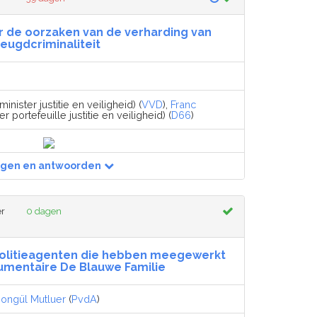
 de oorzaken van de verharding van
jeugdcriminaliteit
minister justitie en veiligheid) (
VVD
),
Franc
 portefeuille justitie en veiligheid) (
D66
)
agen en antwoorden
er
0 dagen
politieagenten die hebben meegewerkt
umentaire De Blauwe Familie
ongül Mutluer
(
PvdA
)