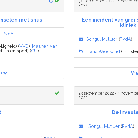
30 september 2022 - 1 novembe
2022
onselen met snus
Een incident van gren
klinie
(
PvdA
)
Songül Mutluer
(
PvdA
)
iligheid) (
VVD
),
Maarten van
zijn en sport) (
CU
)
Franc Weerwind
(minister
n
Vr
23 september 2022 - 4 novembe
2022
t
De invest
Songül Mutluer
(
PvdA
)