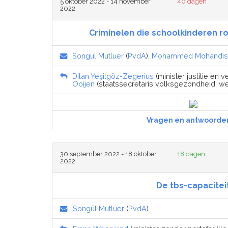
5 oktober 2022 - 14 november
40 dagen
2022
Criminelen die schoolkinderen r
Songül Mutluer
(
PvdA
),
Mohammed Mohandis
Dilan Yeşilgöz-Zegerius
(minister justitie en ve
Ooijen
(staatssecretaris volksgezondheid, wel
Vragen en antwoorde
30 september 2022 - 18 oktober
18 dagen
2022
De tbs-capacitei
Songül Mutluer
(
PvdA
)