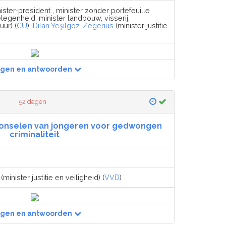
ister-president , minister zonder portefeuille
egenheid, minister landbouw, visserij,
ur) (
CU
),
Dilan Yeşilgöz-Zegerius
(minister justitie
agen en antwoorden
52 dagen
 ronselen van jongeren voor gedwongen
criminaliteit
(minister justitie en veiligheid) (
VVD
)
agen en antwoorden