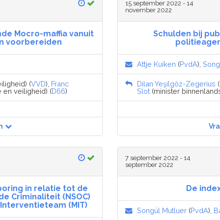
15 september 2022 - 14
november 2022
de Mocro-maffia vanuit
Schulden bij pu
n voorbereiden
politieag
Attje Kuiken
(
PvdA
),
Song
iligheid) (
VVD
),
Franc
Dilan Yeşilgöz-Zegerius
(
 en veiligheid) (
D66
)
Slot
(minister binnenlands
n
Vr
7 september 2022 - 14
september 2022
ring in relatie tot de
De inde
 Criminaliteit (NSOC)
 Interventieteam (MIT)
Songül Mutluer
(
PvdA
),
B