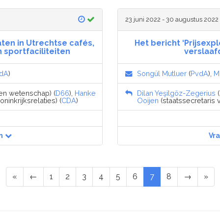
23 juni 2022 - 30 augustus 2022
ten in Utrechtse cafés,
Het bericht ‘Prijsex
sportfaciliteiten
verslaaf
dA
)
Songül Mutluer
(
PvdA
),
M
 en wetenschap) (
D66
),
Hanke
Dilan Yeşilgöz-Zegerius
(
inkrijksrelaties) (
CDA
)
Ooijen
(staatssecretaris 
n
Vr
«
←
1
2
3
4
5
6
7
8
→
»