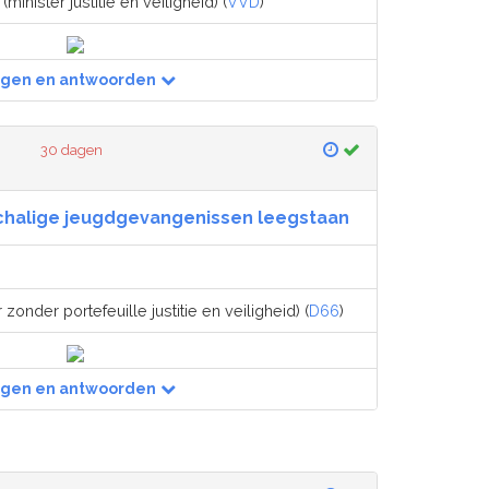
(minister justitie en veiligheid) (
VVD
)
agen en antwoorden
30 dagen
schalige jeugdgevangenissen leegstaan
 zonder portefeuille justitie en veiligheid) (
D66
)
agen en antwoorden