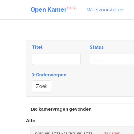
beta
Open Kamer
Wetsvoorstellen
Titel
Status
[invalid
name]
Onderwerpen
Zoek
150 kamervragen gevonden
Alle
9 januari 2023 - 13 februari 2023
35 dagen