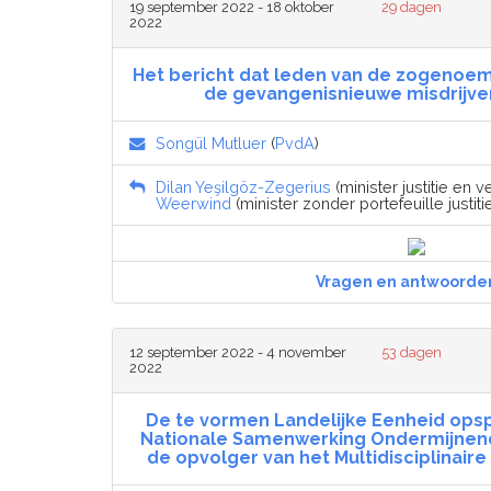
19 september 2022 - 18 oktober
29 dagen
2022
Het bericht dat leden van de zogenoem
de gevangenisnieuwe misdrijve
Songül Mutluer
(
PvdA
)
Dilan Yeşilgöz-Zegerius
(minister justitie en ve
Weerwind
(minister zonder portefeuille justitie
Vragen en antwoorde
12 september 2022 - 4 november
53 dagen
2022
De te vormen Landelijke Eenheid opspo
Nationale Samenwerking Ondermijnende
de opvolger van het Multidisciplinaire