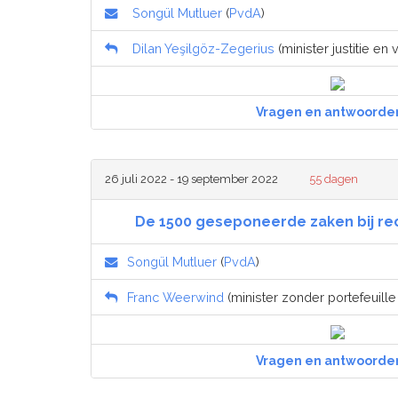
Songül Mutluer
(
PvdA
)
Dilan Yeşilgöz-Zegerius
(minister justitie en v
Vragen en antwoorde
26 juli 2022 - 19 september 2022
55 dagen
De 1500 geseponeerde zaken bij re
Songül Mutluer
(
PvdA
)
Franc Weerwind
(minister zonder portefeuille j
Vragen en antwoorde