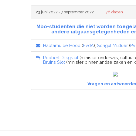
23 juni 2022 - 7 september 2022
76 dagen
Mbo-studenten die niet worden toegela
andere uitgaansgelegenheden en 
Habtamu de Hoop
(
PvdA
),
Songül Mutluer
(
Pv
Robbert Dijkgraaf
(minister onderwijs, cultuur
Bruins Slot
(minister binnenlandse zaken en kon
Vragen en antwoorde