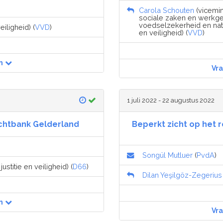
Carola Schouten
(vicemin
sociale zaken en werkgel
voedselzekerheid en natu
eiligheid) (
VVD
)
en veiligheid) (
VVD
)
n
Vr
1 juli 2022 - 22 augustus 2022
chtbank Gelderland
Beperkt zicht op het
Songül Mutluer
(
PvdA
)
ustitie en veiligheid) (
D66
)
Dilan Yeşilgöz-Zegerius
n
Vr