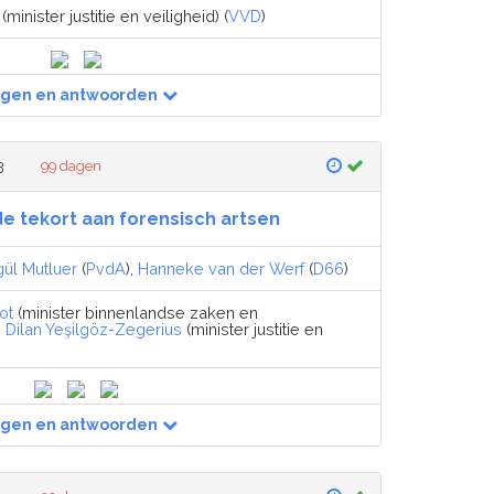
(minister justitie en veiligheid) (
VVD
)
agen en antwoorden
3
99 dagen
de tekort aan forensisch artsen
ül Mutluer
(
PvdA
),
Hanneke van der Werf
(
D66
)
ot
(minister binnenlandse zaken en
,
Dilan Yeşilgöz-Zegerius
(minister justitie en
agen en antwoorden