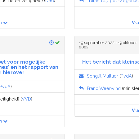
ustitie en veiligheid) (
D66
)
Dilan Yeşilgöz-Zegerius
n
Vr
19 september 2022 - 19 oktober
2022
wt voor mogelijke
Het bericht dat klein
mes' en het rapport van
 hierover
Songül Mutluer
(
PvdA
)
PvdA
)
Franc Weerwind
(minister
eiligheid) (
VVD
)
Vr
n