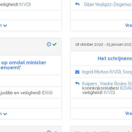
eiligheid) (
VVD
)
Dilan Yeşilgöz-Zegerius
n
Vr
18 oktober 2022 - 25 januari 202
Het schrijnen
t op omdat minister
benoemt'
Ingrid Michon
(
VVD
),
Song
Kuipers
,
Hanke Bruins Sl
koninkrijksrelaties) (
CDA
)
veiligheid) (
VVD
)
ustitie en veiligheid) (
D66
)
Vr
n