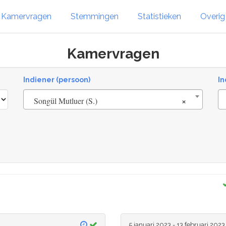
Kamervragen
Stemmingen
Statistieken
Overi
Kamervragen
Indiener (persoon)
In
×
Songül Mutluer (S.)
5 januari 2023 - 13 februari 2023