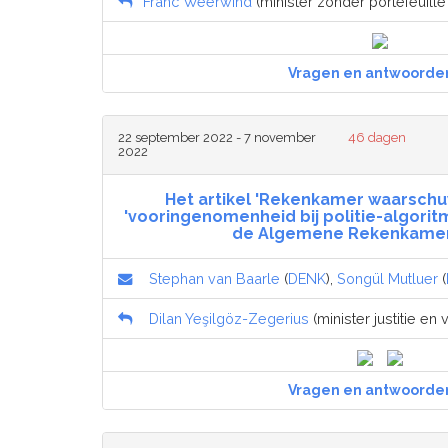
Franc Weerwind
(minister zonder portefeuille j
Vragen en antwoorde
22 september 2022 - 7 november
46 dagen
2022
Het artikel 'Rekenkamer waarschu
'vooringenomenheid bij politie-algorit
de Algemene Rekenkamer
Stephan van Baarle
(
DENK
),
Songül Mutluer
(
Dilan Yeşilgöz-Zegerius
(minister justitie en v
Vragen en antwoorde