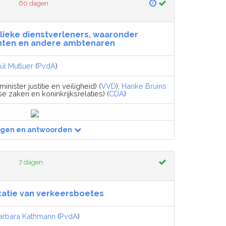
60 dagen
blieke dienstverleners, waaronder
enten en andere ambtenaren
ül Mutluer
(
PvdA
)
minister justitie en veiligheid) (
VVD
),
Hanke Bruins
e zaken en koninkrijksrelaties) (
CDA
)
agen en antwoorden
7 dagen
xatie van verkeersboetes
arbara Kathmann
(
PvdA
)