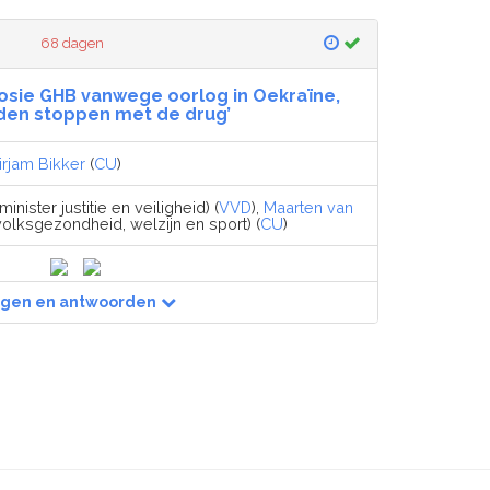
68 dagen
plosie GHB vanwege oorlog in Oekraïne,
den stoppen met de drug’
irjam Bikker
(
CU
)
minister justitie en veiligheid) (
VVD
),
Maarten van
volksgezondheid, welzijn en sport) (
CU
)
agen en antwoorden