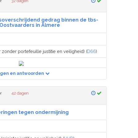
r
32 dagen
soverschrijdend gedrag binnen de tbs-
k Oostvaarders in Almere
 zonder portefeuille justitie en veiligheid) (
D66
)
agen en antwoorden
r
42 dagen
eringen tegen ondermijning