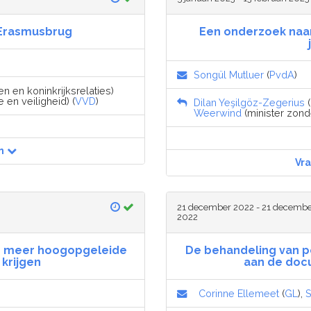
 Erasmusbrug
Een onderzoek naar
Songül Mutluer
(
PvdA
)
n en koninkrijksrelaties)
ie en veiligheid) (
VVD
)
Dilan Yeşilgöz-Zegerius
(
Weerwind
(minister zonder
n
Vr
21 december 2022 - 21 decemb
2022
om meer hoogopgeleide
De behandeling van 
 krijgen
aan de doc
Corinne Ellemeet
(
GL
),
S