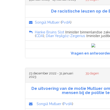
De racistische leuzen op de
Songül Mutluer
(
PvdA
)
Hanke Bruins Slot
(minister binnenlandse zake
(
CDA
),
Dilan Yeşilgöz-Zegerius
(minister justit
Vragen en antwoorde
23 december 2022 - 31 januari
39 dagen
2023
De uitvoering van de motie Mutluer 
mensen bij de politie te
Songül Mutluer
(
PvdA
)