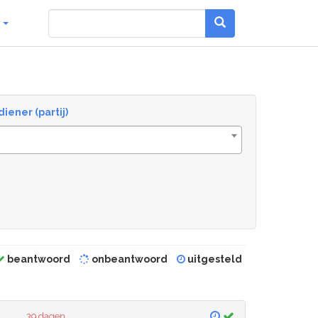
g
diener (partij)
beantwoord
onbeantwoord
uitgesteld
39 dagen