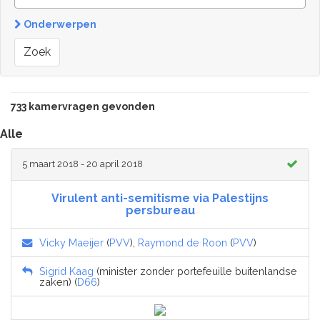
Onderwerpen
Zoek
733 kamervragen gevonden
Alle
5 maart 2018 - 20 april 2018
Virulent anti-semitisme via Palestijns
persbureau
Vicky Maeijer
(
PVV
),
Raymond de Roon
(
PVV
)
Sigrid Kaag
(minister zonder portefeuille buitenlandse
zaken) (
D66
)