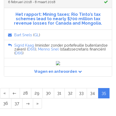
6 februari 2018 - 8 maart 2018
Het rapport: Mining taxes: Rio Tinto’s tax
schemes lead to nearly $700 million tax
revenue losses for Canada and Mongolia.
Bart Snels
(
GL
)
Sigrid Kaag
(minister zonder portefeuille buitenlandse
zaken) (
D66
),
Menno Snel
(staatssecretaris financiën)
(
D66
)
Vragen en antwoorden
«
←
28
29
30
31
32
33
34
35
36
37
→
»