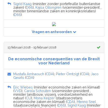
Sigrid Kaag
(minister zonder portefeuille buitenlandse
zaken) (
D66
),
Kajsa Ollongren
(viceminister-president ,
minister binnenlandse zaken en koninkrijksrelaties)
(
D66
)
Vragen en antwoorden
13 februari 2018 - 19 februari 2018
De economische consequenties van de Brexit
voor Nederland
Mustafa Amhaouch
(
CDA
),
Pieter Omtzigt
(
CDA
),
Jaco
Geurts
(
CDA
)
Eric Wiebes
(minister economische zaken en klimaat)
(
VVD
),
Carola Schouten
(viceminister-president ,
minister landbouw, visserij, voedselzekerheid en
natuur) (
CU
),
Mona Keijzer
(staatssecretaris
economische zaken en klimaat) (
CDA
),
Menno Snel
(staatssecretaris financiën) (
D66
),
Sigrid Kaag
(minister