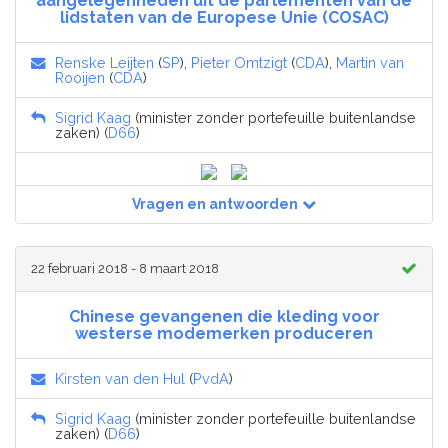
aangelegenheden uit de parlementen van de
lidstaten van de Europese Unie (COSAC)
Renske Leijten
(
SP
),
Pieter Omtzigt
(
CDA
),
Martin van
Rooijen
(
CDA
)
Sigrid Kaag
(minister zonder portefeuille buitenlandse
zaken) (
D66
)
Vragen en antwoorden
22 februari 2018 - 8 maart 2018
Chinese gevangenen die kleding voor
westerse modemerken produceren
Kirsten van den Hul
(
PvdA
)
Sigrid Kaag
(minister zonder portefeuille buitenlandse
zaken) (
D66
)