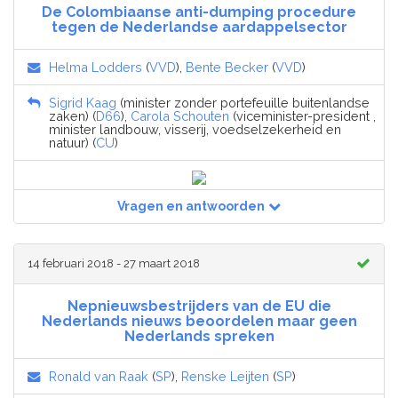
De Colombiaanse anti-dumping procedure
tegen de Nederlandse aardappelsector
Helma Lodders
(
VVD
),
Bente Becker
(
VVD
)
Sigrid Kaag
(minister zonder portefeuille buitenlandse
zaken) (
D66
),
Carola Schouten
(viceminister-president ,
minister landbouw, visserij, voedselzekerheid en
natuur) (
CU
)
Vragen en antwoorden
14 februari 2018 - 27 maart 2018
Nepnieuwsbestrijders van de EU die
Nederlands nieuws beoordelen maar geen
Nederlands spreken
Ronald van Raak
(
SP
),
Renske Leijten
(
SP
)