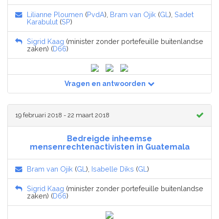
Lilianne Ploumen
(
PvdA
),
Bram van Ojik
(
GL
),
Sadet
Karabulut
(
SP
)
Sigrid Kaag
(minister zonder portefeuille buitenlandse
zaken) (
D66
)
Vragen en antwoorden
19 februari 2018 - 22 maart 2018
Bedreigde inheemse
mensenrechtenactivisten in Guatemala
Bram van Ojik
(
GL
),
Isabelle Diks
(
GL
)
Sigrid Kaag
(minister zonder portefeuille buitenlandse
zaken) (
D66
)