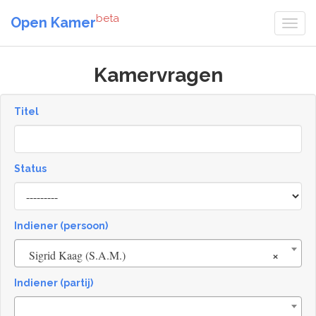
beta
Open Kamer
Kamervragen
Titel
Status
[invalid
name]
Indiener (persoon)
×
Sigrid Kaag (S.A.M.)
Indiener (partij)