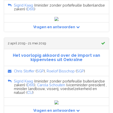
Sigrid Kaag
(minister zonder portefeuille buitenlandse
zaken) (
D66
)
Vragen en antwoorden
2 april 2019 - 21 mei 2019
Het voorlopig akkoord over de import van
kippenvlees uit Oekraïne
Chris Stoffer
(
SGP
),
Roelof Bisschop
(
SGP
)
Sigrid Kaag
(minister zonder portefeuille buitenlandse
zaken) (
D66
),
Carola Schouten
(viceminister-president ,
minister landbouw, visserij, voedselzekerheid en
natuur) (
CU
)
Vragen en antwoorden