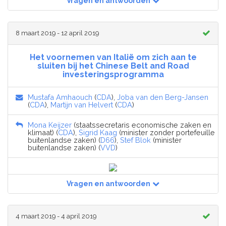
Vragen en antwoorden
8 maart 2019 - 12 april 2019
Het voornemen van Italië om zich aan te
sluiten bij het Chinese Belt and Road
investeringsprogramma
Mustafa Amhaouch
(
CDA
),
Joba van den Berg-Jansen
(
CDA
),
Martijn van Helvert
(
CDA
)
Mona Keijzer
(staatssecretaris economische zaken en
klimaat) (
CDA
),
Sigrid Kaag
(minister zonder portefeuille
buitenlandse zaken) (
D66
),
Stef Blok
(minister
buitenlandse zaken) (
VVD
)
Vragen en antwoorden
4 maart 2019 - 4 april 2019