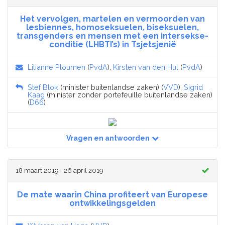
Het vervolgen, martelen en vermoorden van
lesbiennes, homoseksuelen, biseksuelen,
transgenders en mensen met een intersekse-
conditie (LHBTI’s) in Tsjetsjenië
Lilianne Ploumen
(
PvdA
),
Kirsten van den Hul
(
PvdA
)
Stef Blok
(minister buitenlandse zaken) (
VVD
),
Sigrid
Kaag
(minister zonder portefeuille buitenlandse zaken)
(
D66
)
Vragen en antwoorden
18 maart 2019 - 26 april 2019
De mate waarin China profiteert van Europese
ontwikkelingsgelden