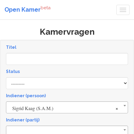
beta
Open Kamer
Kamervragen
Titel
Status
[invalid
name]
Indiener (persoon)
×
Sigrid Kaag (S.A.M.)
Indiener (partij)