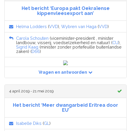
Het bericht ‘Europa pakt Oekraïense
kippenvleesexport aan’
Helma Lodders
(
VVD
),
Wybren van Haga
(
VVD
)
Carola Schouten
(viceminister-president , minister
landbouw, visserij, voedselzekerheid en natuur) (
CU
),
Sigrid Kaag
(minister zonder portefeuille buitenlandse
zaken) (
D66
)
Vragen en antwoorden
4 april 2019 - 21 mei 2019
Het bericht ‘Meer dwangarbeid Eritrea door
EU’
Isabelle Diks
(
GL
)