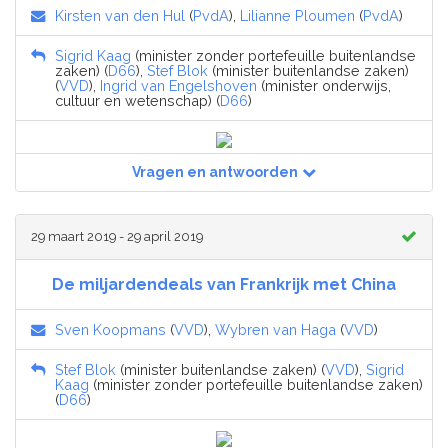
Kirsten van den Hul
(
PvdA
),
Lilianne Ploumen
(
PvdA
)
Sigrid Kaag
(minister zonder portefeuille buitenlandse
zaken) (
D66
),
Stef Blok
(minister buitenlandse zaken)
(
VVD
),
Ingrid van Engelshoven
(minister onderwijs,
cultuur en wetenschap) (
D66
)
Vragen en antwoorden
29 maart 2019 - 29 april 2019
De miljardendeals van Frankrijk met China
Sven Koopmans
(
VVD
),
Wybren van Haga
(
VVD
)
Stef Blok
(minister buitenlandse zaken) (
VVD
),
Sigrid
Kaag
(minister zonder portefeuille buitenlandse zaken)
(
D66
)