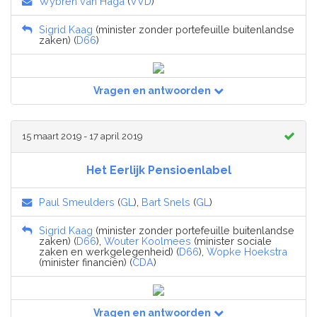
Wybren van Haga
(
VVD
)
Sigrid Kaag
(minister zonder portefeuille buitenlandse
zaken) (
D66
)
Vragen en antwoorden
15 maart 2019 - 17 april 2019
Het Eerlijk Pensioenlabel
Paul Smeulders
(
GL
),
Bart Snels
(
GL
)
Sigrid Kaag
(minister zonder portefeuille buitenlandse
zaken) (
D66
),
Wouter Koolmees
(minister sociale
zaken en werkgelegenheid) (
D66
),
Wopke Hoekstra
(minister financiën) (
CDA
)
Vragen en antwoorden