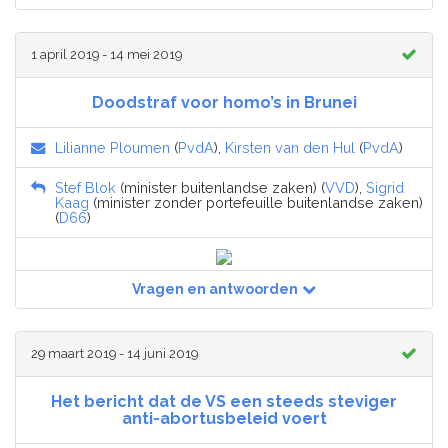
1 april 2019 - 14 mei 2019
Doodstraf voor homo’s in Brunei
Lilianne Ploumen
(
PvdA
),
Kirsten van den Hul
(
PvdA
)
Stef Blok
(minister buitenlandse zaken) (
VVD
),
Sigrid
Kaag
(minister zonder portefeuille buitenlandse zaken)
(
D66
)
Vragen en antwoorden
29 maart 2019 - 14 juni 2019
Het bericht dat de VS een steeds steviger
anti-abortusbeleid voert