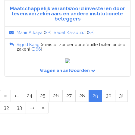
Maatschappelijk verantwoord investeren door
levensverzekeraars en andere institutionele
beleggers
Mahir Alkaya
(
SP
),
Sadet Karabulut
(
SP
)
Sigrid Kaag
(minister zonder portefeuille buitenlandse
zaken) (
D66
)
Vragen en antwoorden
«
←
24
25
26
27
28
29
30
31
32
33
→
»