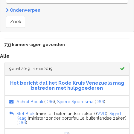
Onderwerpen
Zoek
733 kamervragen gevonden
Alle
9 april 2019 - 1 mei 2019
Het bericht dat het Rode Kruis Venezuela mag
betreden met hulpgoederen
Achraf Bouali
(
D66
),
Sjoerd Sjoerdsma
(
D66
)
Stef Blok
(minister buitenlandse zaken) (
VVD
),
Sigrid
Kaag
(minister zonder portefeuille buitenlandse zaken)
(
D66
)