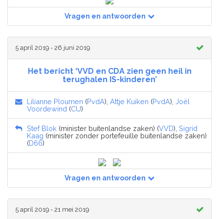
Vragen en antwoorden
5 april 2019 - 26 juni 2019
Het bericht ‘VVD en CDA zien geen heil in
terughalen IS-kinderen’
Lilianne Ploumen
(
PvdA
),
Attje Kuiken
(
PvdA
),
Joël
Voordewind
(
CU
)
Stef Blok
(minister buitenlandse zaken) (
VVD
),
Sigrid
Kaag
(minister zonder portefeuille buitenlandse zaken)
(
D66
)
Vragen en antwoorden
5 april 2019 - 21 mei 2019