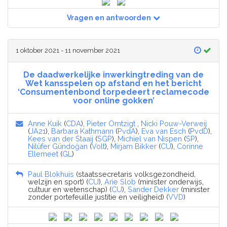
Vragen en antwoorden
1 oktober 2021 - 11 november 2021
De daadwerkelijke inwerkingtreding van de
Wet kansspelen op afstand en het bericht
‘Consumentenbond torpedeert reclamecode
voor online gokken’
Anne Kuik
(
CDA
),
Pieter Omtzigt
,
Nicki Pouw-Verweij
(
JA21
),
Barbara Kathmann
(
PvdA
),
Eva van Esch
(
PvdD
),
Kees van der Staaij
(
SGP
),
Michiel van Nispen
(
SP
),
Nilüfer Gündoğan
(
Volt
),
Mirjam Bikker
(
CU
),
Corinne
Ellemeet
(
GL
)
Paul Blokhuis
(staatssecretaris volksgezondheid,
welzijn en sport) (
CU
),
Arie Slob
(minister onderwijs,
cultuur en wetenschap) (
CU
),
Sander Dekker
(minister
zonder portefeuille justitie en veiligheid) (
VVD
)