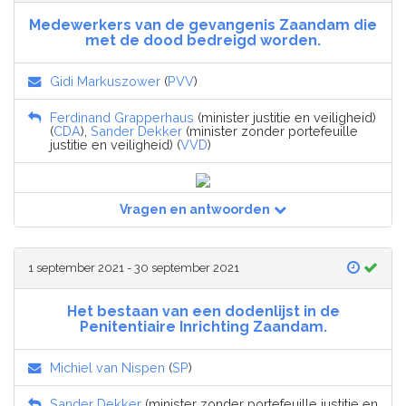
Medewerkers van de gevangenis Zaandam die
met de dood bedreigd worden.
Gidi Markuszower
(
PVV
)
Ferdinand Grapperhaus
(minister justitie en veiligheid)
(
CDA
),
Sander Dekker
(minister zonder portefeuille
justitie en veiligheid) (
VVD
)
Vragen en antwoorden
1 september 2021 - 30 september 2021
Het bestaan van een dodenlijst in de
Penitentiaire Inrichting Zaandam.
Michiel van Nispen
(
SP
)
Sander Dekker
(minister zonder portefeuille justitie en