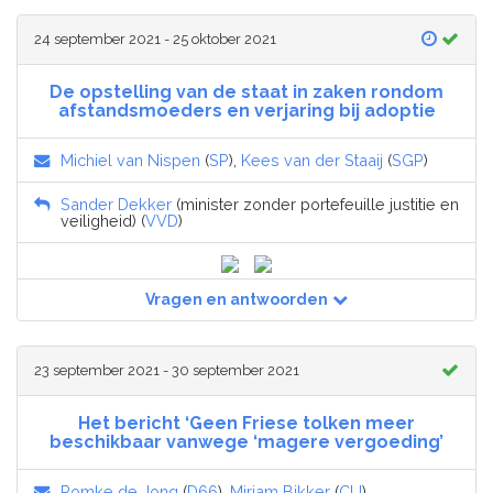
24 september 2021 - 25 oktober 2021
De opstelling van de staat in zaken rondom
afstandsmoeders en verjaring bij adoptie
Michiel van Nispen
(
SP
),
Kees van der Staaij
(
SGP
)
Sander Dekker
(minister zonder portefeuille justitie en
veiligheid) (
VVD
)
Vragen en antwoorden
23 september 2021 - 30 september 2021
Het bericht ‘Geen Friese tolken meer
beschikbaar vanwege ‘magere vergoeding’
Romke de Jong
(
D66
),
Mirjam Bikker
(
CU
)