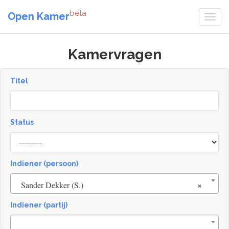
beta
Open Kamer
Kamervragen
Titel
Status
[invalid
name]
Indiener (persoon)
×
Sander Dekker (S.)
Indiener (partij)