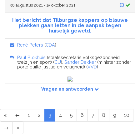
30 augustus 2021 - 15 oktober 2021
Het bericht dat Tilburgse kappers op blauwe
plekken gaan letten in de aanpak tegen
huiselijk geweld.
René Peters
(
CDA
)
Paul Blokhuis
(staatssecretaris volksgezondheid,
welzijn en sport) (
CU
),
Sander Dekker
(minister zonder
portefeuille justitie en veiligheid) (
VVD
)
Vragen en antwoorden
«
←
1
2
3
4
5
6
7
8
9
10
→
»