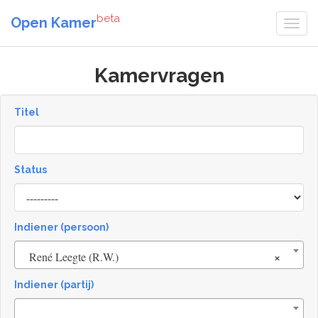
beta
Open Kamer
Kamervragen
Titel
Status
[invalid
name]
Indiener (persoon)
×
René Leegte (R.W.)
Indiener (partij)