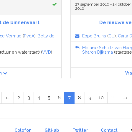
27 september 2016 - 24 oktober
2016
t de binnenvaart
De nieuwe ve
ce Vermue
(
PvdA
),
Betty de
Eppo Bruins
(
CU
),
Carla 
Melanie Schultz van Hae
uctuur en waterstaat) (
VVD
)
Sharon Dijksma
(staatssec
n
Vr
←
2
3
4
5
6
7
8
9
10
11
→
Colofon
GitHub
Twitter
Contact