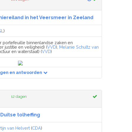
hiereiland in het Veersmeer in Zeeland
GL
)
r portefeuille binnenlandse zaken en
r justitie en veiligheid) (
VVD
),
Melanie Schultz van
uctuur en waterstaat) (
VVD
)
agen en antwoorden
12 dagen
Duitse tolheffing
tijn van Helvert
(
CDA
)