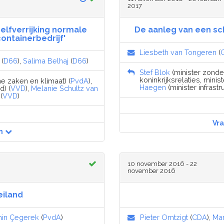
2017
Zelfverrijking normale
De aanleg van een sc
ontainerbedrijf'
Liesbeth van Tongeren
(
(
D66
),
Salima Belhaj
(
D66
)
Stef Blok
(minister zonde
koninkrijksrelaties, ministe
e zaken en klimaat) (
PvdA
),
Haegen
(minister infrastr
d) (
VVD
),
Melanie Schultz van
(
VVD
)
Vr
n
10 november 2016 - 22
november 2016
eiland
in Çegerek
(
PvdA
)
Pieter Omtzigt
(
CDA
),
Mar