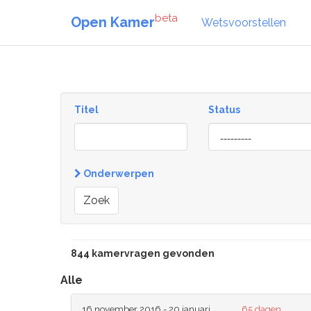
beta
Open Kamer
Wetsvoorstellen
Titel
Status
[invalid
name]
Onderwerpen
Zoek
844 kamervragen gevonden
Alle
16 november 2016 - 20 januari
65 dagen