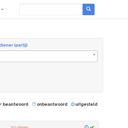
g
diener (partij)
beantwoord
onbeantwoord
uitgesteld
101 dagen