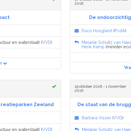
2016
pact
De ondoorzichtig
Duco Hoogland
(
PvdA
)
uctuur en waterstaat) (
VVD
)
Melanie Schultz van Hae
Henk Kamp
(minister eco
n
Vr
19 oktober 2016 - 1 november
2016
ecreatieparken Zeeland
De staat van de brugg
Barbara Visser
(
VVD
)
uctuur en waterstaat) (
VVD
)
Melanie Schultz van Ha