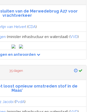
 sluiten van de Merwedebrug A27 voor
vrachtverkeer
rtijn van Helvert
(
CDA
)
egen
(minister infrastructuur en waterstaat) (
VVD
)
agen en antwoorden
35 dagen
t loost opnieuw omstreden stof in de
Maas’
z Jacobi
(
PvdA
)
egen
(minister infrastructuur en waterstaat) (
VVD
)