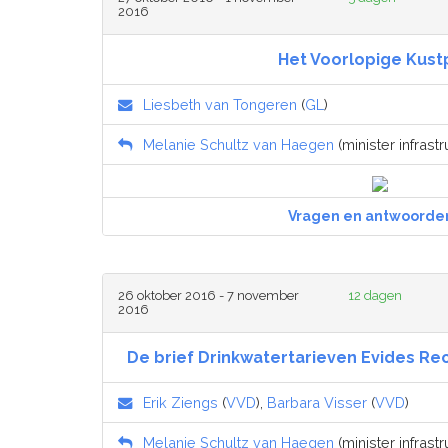
2016
Het Voorlopige Kust
Liesbeth van Tongeren
(
GL
)
Melanie Schultz van Haegen
(minister infrastr
Vragen en antwoorde
26 oktober 2016 - 7 november
12 dagen
2016
De brief Drinkwatertarieven Evides R
Erik Ziengs
(
VVD
),
Barbara Visser
(
VVD
)
Melanie Schultz van Haegen
(minister infrastr