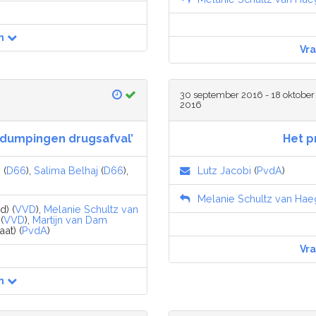
n
Vr
30 september 2016 - 18 oktober
2016
p dumpingen drugsafval’
Het p
n
(
D66
),
Salima Belhaj
(
D66
),
Lutz Jacobi
(
PvdA
)
Melanie Schultz van Ha
d) (
VVD
),
Melanie Schultz van
(
VVD
),
Martijn van Dam
at) (
PvdA
)
Vr
n