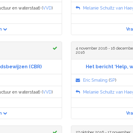
uctuur en waterstaat) (
VVD
)
Melanie Schultz van Ha
n
Vr
4 november 2016 - 16 decembe
2016
idsbewijzen (CBR)
Het bericht ‘Help, 
Eric Smaling
(
SP
)
uctuur en waterstaat) (
VVD
)
Melanie Schultz van Ha
n
Vr
27 oktober 2016 - 17 november