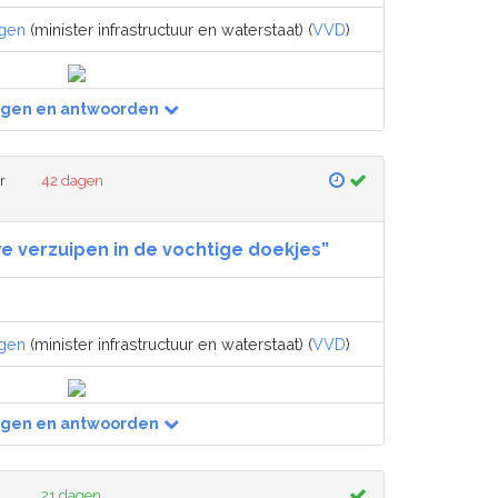
egen
(minister infrastructuur en waterstaat) (
VVD
)
agen en antwoorden
r
42 dagen
we verzuipen in de vochtige doekjes”
egen
(minister infrastructuur en waterstaat) (
VVD
)
agen en antwoorden
21 dagen