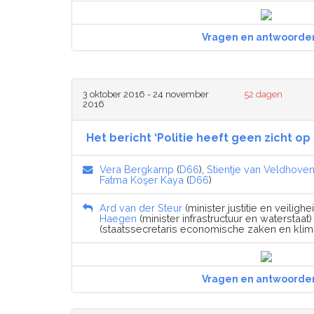
Vragen en antwoorde
3 oktober 2016 - 24 november
52 dagen
2016
Het bericht ‘Politie heeft geen zicht o
Vera Bergkamp
(
D66
),
Stientje van Veldhove
Fatma Koşer Kaya
(
D66
)
Ard van der Steur
(minister justitie en veilighei
Haegen
(minister infrastructuur en waterstaat) 
(staatssecretaris economische zaken en klima
Vragen en antwoorde