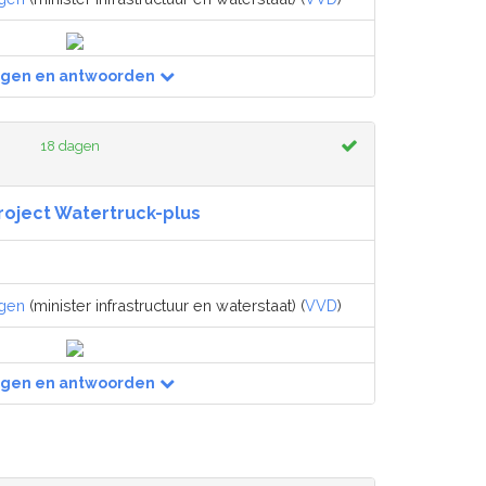
agen en antwoorden
18 dagen
roject Watertruck-plus
egen
(minister infrastructuur en waterstaat) (
VVD
)
agen en antwoorden