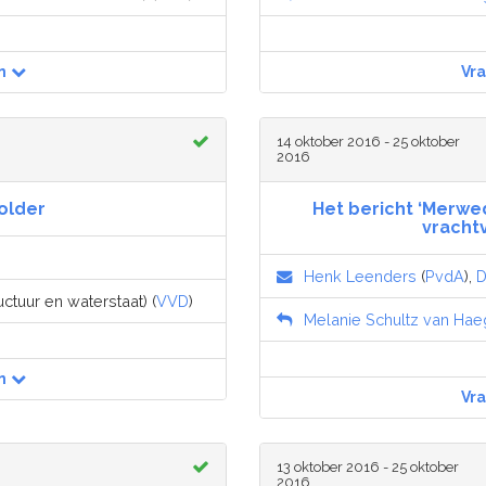
n
Vr
14 oktober 2016 - 25 oktober
2016
older
Het bericht ‘Merwe
vracht
Henk Leenders
(
PvdA
),
D
uctuur en waterstaat) (
VVD
)
Melanie Schultz van Ha
n
Vr
13 oktober 2016 - 25 oktober
2016