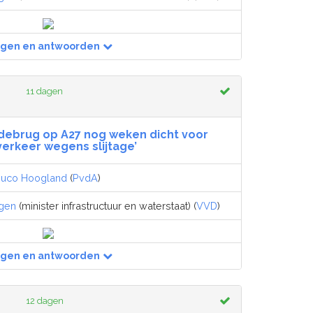
agen en antwoorden
11 dagen
debrug op A27 nog weken dicht voor
verkeer wegens slijtage’
uco Hoogland
(
PvdA
)
egen
(minister infrastructuur en waterstaat) (
VVD
)
agen en antwoorden
12 dagen