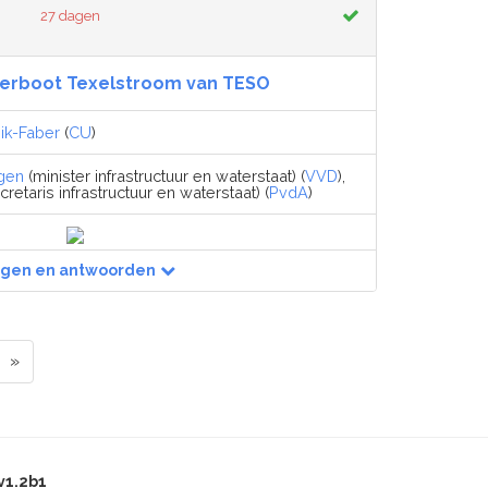
27 dagen
erboot Texelstroom van TESO
Dik-Faber
(
CU
)
gen
(minister infrastructuur en waterstaat) (
VVD
),
retaris infrastructuur en waterstaat) (
PvdA
)
agen en antwoorden
»
v1.2b1