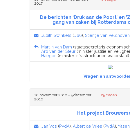
2017
De berichten ‘Druk aan de Poort’ en '
gang van zaken bij Rotterdams c
Judith Swinkels
(
D66
),
Stientje van Veldhoven
Martijn van Dam
(staatssecretaris economisch
Ard van der Steur
(minister justitie en veilighei
Haegen
(minister infrastructuur en waterstaat) 
Vragen en antwoorde
10 november 2016 - 5 december
25 dagen
2016
Het project Brouwers
Jan Vos
(
PvdA
),
Albert de Vries
(
PvdA
),
Yasem