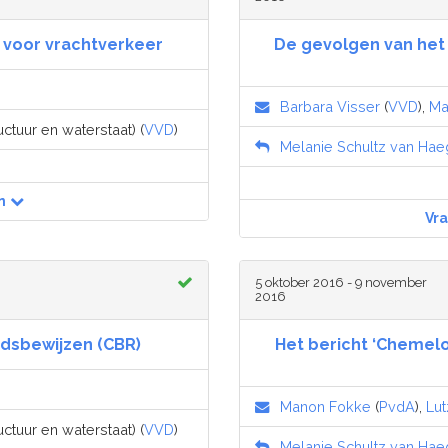
 voor vrachtverkeer
De gevolgen van het
Barbara Visser
(
VVD
),
Ma
uctuur en waterstaat) (
VVD
)
Melanie Schultz van Ha
n
Vr
5 oktober 2016 - 9 november
2016
idsbewijzen (CBR)
Het bericht ‘Chemelo
Manon Fokke
(
PvdA
),
Lut
uctuur en waterstaat) (
VVD
)
Melanie Schultz van Ha