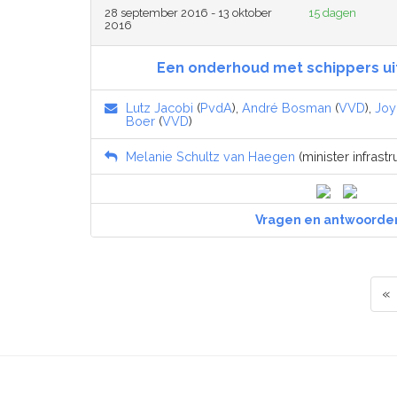
28 september 2016 - 13 oktober
15 dagen
2016
Een onderhoud met schippers ui
Lutz Jacobi
(
PvdA
),
André Bosman
(
VVD
),
Joy
Boer
(
VVD
)
Melanie Schultz van Haegen
(minister infrastr
Vragen en antwoorde
«