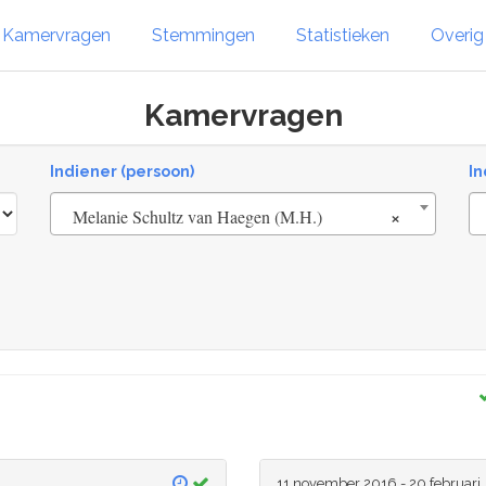
Kamervragen
Stemmingen
Statistieken
Overi
Kamervragen
Indiener (persoon)
In
×
Melanie Schultz van Haegen (M.H.)
11 november 2016 - 20 februari