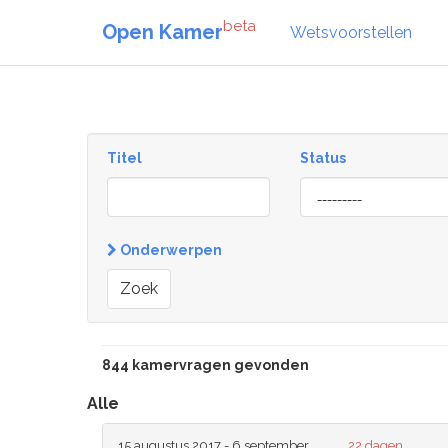
beta
Open Kamer
Wetsvoorstellen
Titel
Status
[invalid
name]
Onderwerpen
Zoek
844 kamervragen gevonden
Alle
15 augustus 2017 - 6 september
22 dagen