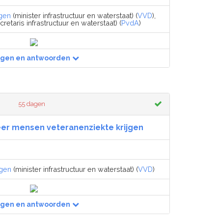
gen
(minister infrastructuur en waterstaat) (
VVD
),
retaris infrastructuur en waterstaat) (
PvdA
)
agen en antwoorden
55 dagen
eer mensen veteranenziekte krijgen
egen
(minister infrastructuur en waterstaat) (
VVD
)
agen en antwoorden