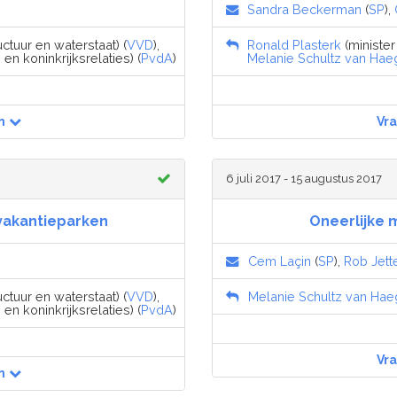
Sandra Beckerman
(
SP
),
uctuur en waterstaat) (
VVD
),
Ronald Plasterk
(minister
n koninkrijksrelaties) (
PvdA
)
Melanie Schultz van Hae
n
Vr
6 juli 2017 - 15 augustus 2017
vakantieparken
Oneerlijke 
Cem Laçin
(
SP
),
Rob Jett
uctuur en waterstaat) (
VVD
),
Melanie Schultz van Ha
n koninkrijksrelaties) (
PvdA
)
Vr
n