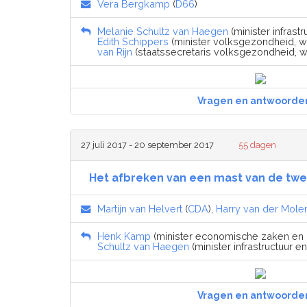
Vera Bergkamp
(
D66
)
Melanie Schultz van Haegen
(minister infrastr
Edith Schippers
(minister volksgezondheid, wel
van Rijn
(staatssecretaris volksgezondheid, we
Vragen en antwoorde
27 juli 2017 - 20 september 2017
55 dagen
Het afbreken van een mast van de twe
Martijn van Helvert
(
CDA
),
Harry van der Mole
Henk Kamp
(minister economische zaken en k
Schultz van Haegen
(minister infrastructuur en
Vragen en antwoorde