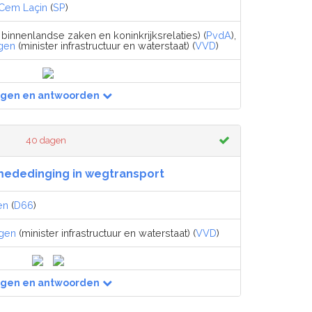
Cem Laçin
(
SP
)
 binnenlandse zaken en koninkrijksrelaties) (
PvdA
),
gen
(minister infrastructuur en waterstaat) (
VVD
)
agen en antwoorden
40 dagen
mededinging in wegtransport
en
(
D66
)
egen
(minister infrastructuur en waterstaat) (
VVD
)
agen en antwoorden