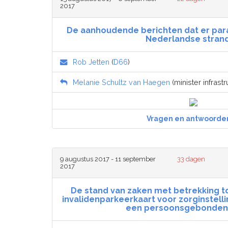
2017
De aanhoudende berichten dat er para
Nederlandse stran
Rob Jetten
(
D66
)
Melanie Schultz van Haegen
(minister infrastr
Vragen en antwoorde
9 augustus 2017 - 11 september
33 dagen
2017
De stand van zaken met betrekking to
invalidenparkeerkaart voor zorginstell
een persoonsgebonden