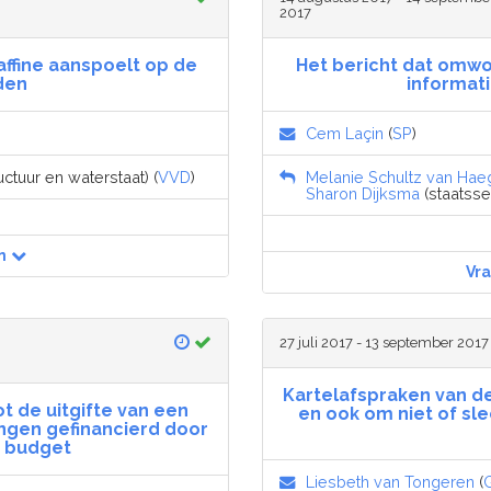
2017
ffine aanspoelt op de
Het bericht dat omwo
den
informat
Cem Laçin
(
SP
)
uctuur en waterstaat) (
VVD
)
Melanie Schultz van Hae
Sharon Dijksma
(staatssec
n
Vr
27 juli 2017 - 13 september 2017
Kartelafspraken van de
t de uitgifte van een
en ook om niet of sl
ingen gefinancierd door
 budget
Liesbeth van Tongeren
(