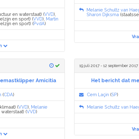
Melanie Schultz van Hae
uctuur en waterstaat) (
VVD
),
Sharon Dijksma
(staatssec
zijn en sport) (
VVD
),
Martin
lzijn en sport) (
PvdA
)
Vr
n
19 juli 2017 - 12 september 2017
emastklipper Amicitia
Het bericht dat m
n
(
CDA
)
Cem Laçin
(
SP
)
limaat) (
VVD
),
Melanie
Melanie Schultz van Ha
 waterstaat) (
VVD
)
Vr
n