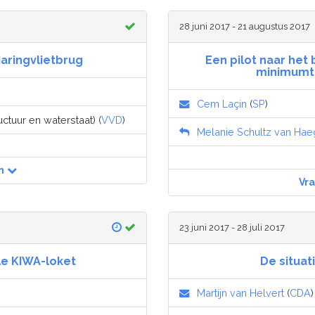
28 juni 2017 - 21 augustus 2017
aringvlietbrug
Een pilot naar het
minimumt
Cem Laçin
(
SP
)
uctuur en waterstaat) (
VVD
)
Melanie Schultz van Ha
n
Vr
23 juni 2017 - 28 juli 2017
le KIWA-loket
De situat
Martijn van Helvert
(
CDA
)