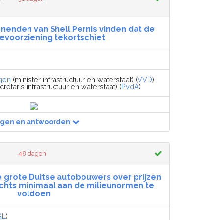
nenden van Shell Pernis vinden dat de
ievoorziening tekortschiet
gen
(minister infrastructuur en waterstaat) (
VVD
),
retaris infrastructuur en waterstaat) (
PvdA
)
agen en antwoorden
48 dagen
 grote Duitse autobouwers over prijzen
echts minimaal aan de milieunormen te
voldoen
GL
)