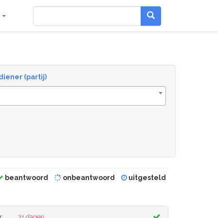
g
diener (partij)
beantwoord
onbeantwoord
uitgesteld
r
31 dagen