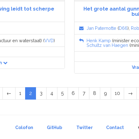
ing leidt tot scherpe
Het grote aantal gun
bu
Jan Paternotte
(
D66
),
Rob
uctuur en waterstaat) (
VVD
)
Henk Kamp
(minister eco
Schultz van Haegen
(mini
n
Vr
←
1
2
3
4
5
6
7
8
9
10
→
Colofon
GitHub
Twitter
Contact