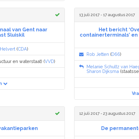
13 juli 2017 - 17 augustus 2017
naal van Gent naar
Het bericht ‘Ov
t Sluiskil
containerterminals’ en
 Helvert
(
CDA
)
Rob Jetten
(
D66
)
uctuur en waterstaat) (
VVD
)
Melanie Schultz van Hae
Sharon Dijksma
(staatssec
n
Vr
12 juli 2017 - 23 augustus 2017
vakantieparken
De permanente