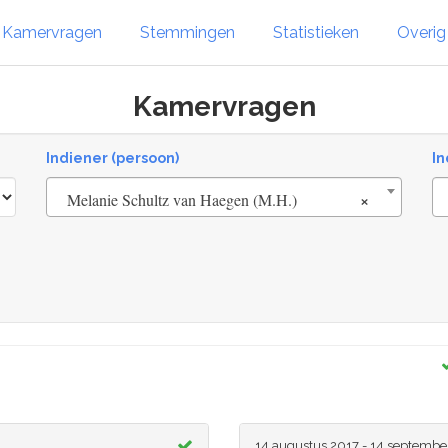
Kamervragen
Stemmingen
Statistieken
Overi
Kamervragen
Indiener (persoon)
In
×
Melanie Schultz van Haegen (M.H.)
14 augustus 2017 - 14 septembe