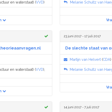
uctuur en waterstaat) (
VVD
)
Melanie Schultz van Ha
n
Vr
23 juni 2017 - 17 juli 2017
theorieaanvragen.nl
De slechte staat van
Martijn van Helvert
(
CDA
)
uctuur en waterstaat) (
VVD
),
Melanie Schultz van Hae
Vr
n
14 juni 2017 - 7 juli 2017