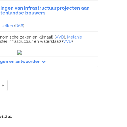
ningen van infrastructuurprojecten aan
itenlandse bouwers
 Jetten
(
D66
)
nomische zaken en klimaat) (
VVD
),
Melanie
ster infrastructuur en waterstaat) (
VVD
)
agen en antwoorden
»
v1.2b1