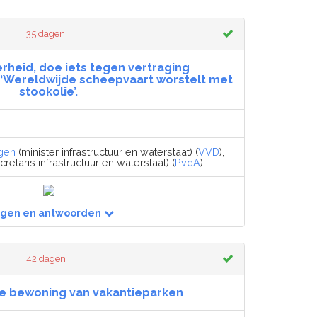
35 dagen
erheid, doe iets tegen vertraging
 ‘Wereldwijde scheepvaart worstelt met
stookolie’.
gen
(minister infrastructuur en waterstaat) (
VVD
),
retaris infrastructuur en waterstaat) (
PvdA
)
agen en antwoorden
42 dagen
 bewoning van vakantieparken