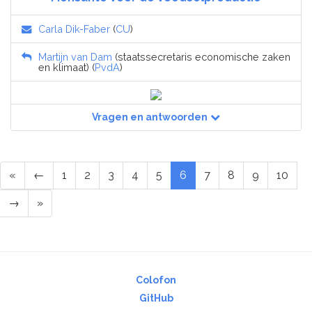
Carla Dik-Faber
(
CU
)
Martijn van Dam
(staatssecretaris economische zaken
en klimaat) (
PvdA
)
Vragen en antwoorden
«
←
1
2
3
4
5
6
7
8
9
10
→
»
Colofon
GitHub