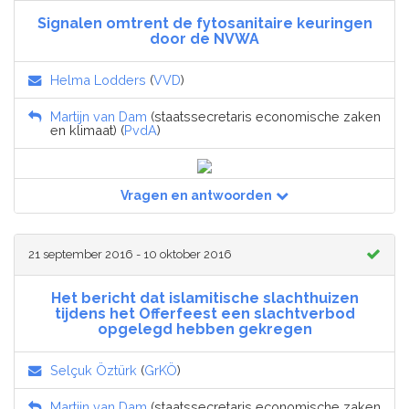
Signalen omtrent de fytosanitaire keuringen
door de NVWA
Helma Lodders
(
VVD
)
Martijn van Dam
(staatssecretaris economische zaken
en klimaat) (
PvdA
)
Vragen en antwoorden
21 september 2016 - 10 oktober 2016
Het bericht dat islamitische slachthuizen
tijdens het Offerfeest een slachtverbod
opgelegd hebben gekregen
Selçuk Öztürk
(
GrKÖ
)
Martijn van Dam
(staatssecretaris economische zaken