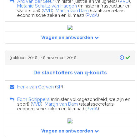
Ard van der Steur
(minister justitie en veiligheid) (
VVD
),
Melanie Schultz van Haegen
(minister infrastructuur en
waterstaat) (
VVD
),
Martijn van Dam
(staatssecretaris
economische zaken en klimaat) (
PvdA
)
Vragen en antwoorden
3 oktober 2016 - 16 november 2016
De slachtoffers van q-koorts
Henk van Gerven
(
SP
)
Edith Schippers
(minister volksgezondheid, welzijn en
sport) (
VVD
),
Martijn van Dam
(staatssecretaris
economische zaken en klimaat) (
PvdA
)
Vragen en antwoorden