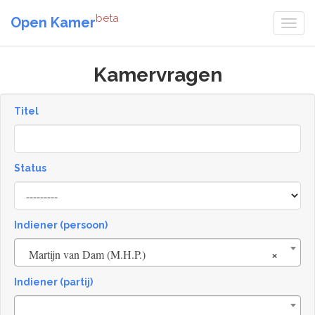
beta
Open Kamer
Kamervragen
Titel
Status
[invalid
name]
Indiener (persoon)
×
Martijn van Dam (M.H.P.)
Indiener (partij)