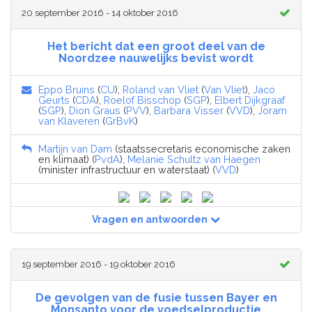
20 september 2016 - 14 oktober 2016
Het bericht dat een groot deel van de
Noordzee nauwelijks bevist wordt
Eppo Bruins
(
CU
),
Roland van Vliet
(
Van Vliet
),
Jaco
Geurts
(
CDA
),
Roelof Bisschop
(
SGP
),
Elbert Dijkgraaf
(
SGP
),
Dion Graus
(
PVV
),
Barbara Visser
(
VVD
),
Joram
van Klaveren
(
GrBvK
)
Martijn van Dam
(staatssecretaris economische zaken
en klimaat) (
PvdA
),
Melanie Schultz van Haegen
(minister infrastructuur en waterstaat) (
VVD
)
Vragen en antwoorden
19 september 2016 - 19 oktober 2016
De gevolgen van de fusie tussen Bayer en
Monsanto voor de voedselproductie