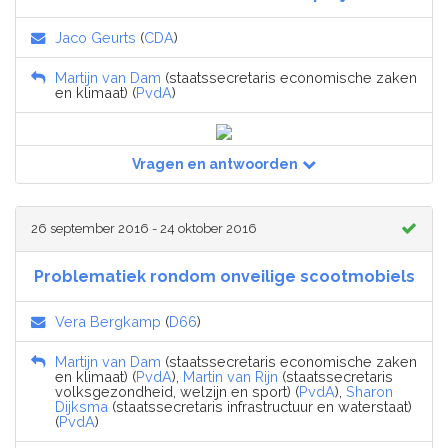
Jaco Geurts
(
CDA
)
Martijn van Dam
(staatssecretaris economische zaken
en klimaat) (
PvdA
)
Vragen en antwoorden
26 september 2016 - 24 oktober 2016
Problematiek rondom onveilige scootmobiels
Vera Bergkamp
(
D66
)
Martijn van Dam
(staatssecretaris economische zaken
en klimaat) (
PvdA
),
Martin van Rijn
(staatssecretaris
volksgezondheid, welzijn en sport) (
PvdA
),
Sharon
Dijksma
(staatssecretaris infrastructuur en waterstaat)
(
PvdA
)