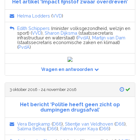
Het artikel ‘Impact fijnstof zwaar overdreven’
Helma Lodders
(
VVD
)
Edith Schippers
(minister volksgezondheid, welzijn en
sport) (
VVD
),
Sharon Dijksma
(staatssecretaris
infrastructuur en waterstaat) (
PvdA
),
Martijn van Dam
(staatssecretaris economische zaken en klimaat)
(
PvdA
)
Vragen en antwoorden
3 oktober 2016 - 24 november 2016
Het bericht ‘Politie heeft geen zicht op
dumpingen drugsafval’
Vera Bergkamp
(
D66
),
Stientje van Veldhoven
(
D66
),
Salima Belhaj
(
D66
),
Fatma Koşer Kaya
(
D66
)