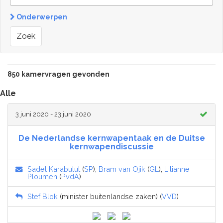
Onderwerpen
Zoek
850 kamervragen gevonden
Alle
3 juni 2020 - 23 juni 2020
De Nederlandse kernwapentaak en de Duitse
kernwapendiscussie
Sadet Karabulut
(
SP
),
Bram van Ojik
(
GL
),
Lilianne
Ploumen
(
PvdA
)
Stef Blok
(minister buitenlandse zaken) (
VVD
)