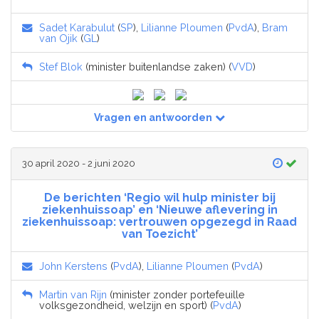
Sadet Karabulut
(
SP
),
Lilianne Ploumen
(
PvdA
),
Bram
van Ojik
(
GL
)
Stef Blok
(minister buitenlandse zaken) (
VVD
)
Vragen en antwoorden
30 april 2020 - 2 juni 2020
De berichten ‘Regio wil hulp minister bij
ziekenhuissoap’ en ‘Nieuwe aflevering in
ziekenhuissoap: vertrouwen opgezegd in Raad
van Toezicht’
John Kerstens
(
PvdA
),
Lilianne Ploumen
(
PvdA
)
Martin van Rijn
(minister zonder portefeuille
volksgezondheid, welzijn en sport) (
PvdA
)