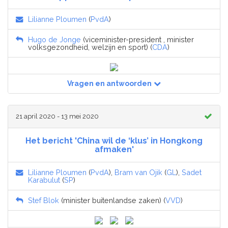
Lilianne Ploumen
(
PvdA
)
Hugo de Jonge
(viceminister-president , minister
volksgezondheid, welzijn en sport) (
CDA
)
Vragen en antwoorden
21 april 2020 - 13 mei 2020
Het bericht 'China wil de ‘klus’ in Hongkong
afmaken'
Lilianne Ploumen
(
PvdA
),
Bram van Ojik
(
GL
),
Sadet
Karabulut
(
SP
)
Stef Blok
(minister buitenlandse zaken) (
VVD
)