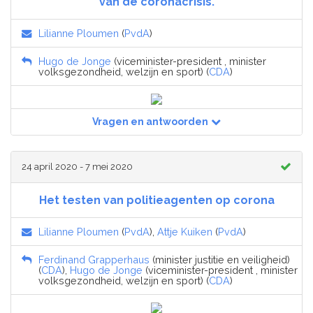
van de coronacrisis.
Lilianne Ploumen
(
PvdA
)
Hugo de Jonge
(viceminister-president , minister
volksgezondheid, welzijn en sport) (
CDA
)
Vragen en antwoorden
24 april 2020 - 7 mei 2020
Het testen van politieagenten op corona
Lilianne Ploumen
(
PvdA
),
Attje Kuiken
(
PvdA
)
Ferdinand Grapperhaus
(minister justitie en veiligheid)
(
CDA
),
Hugo de Jonge
(viceminister-president , minister
volksgezondheid, welzijn en sport) (
CDA
)