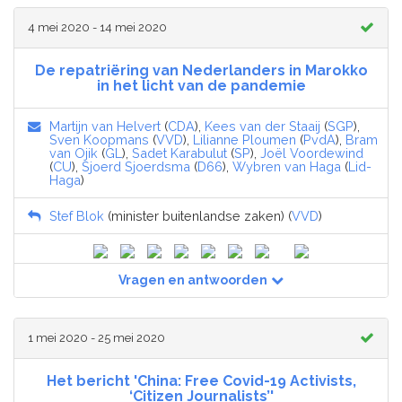
4 mei 2020 - 14 mei 2020
De repatriëring van Nederlanders in Marokko
in het licht van de pandemie
Martijn van Helvert
(
CDA
),
Kees van der Staaij
(
SGP
),
Sven Koopmans
(
VVD
),
Lilianne Ploumen
(
PvdA
),
Bram
van Ojik
(
GL
),
Sadet Karabulut
(
SP
),
Joël Voordewind
(
CU
),
Sjoerd Sjoerdsma
(
D66
),
Wybren van Haga
(
Lid-
Haga
)
Stef Blok
(minister buitenlandse zaken) (
VVD
)
Vragen en antwoorden
1 mei 2020 - 25 mei 2020
Het bericht 'China: Free Covid-19 Activists,
‘Citizen Journalists’'