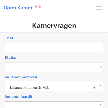
beta
Open Kamer
Kamervragen
Titel
Status
[invalid
name]
Indiener (persoon)
×
Lilianne Ploumen (E.M.J.)
Indiener (partij)