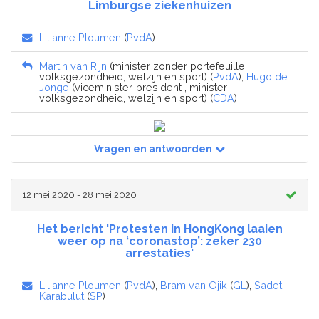
Limburgse ziekenhuizen
Lilianne Ploumen
(
PvdA
)
Martin van Rijn
(minister zonder portefeuille
volksgezondheid, welzijn en sport) (
PvdA
),
Hugo de
Jonge
(viceminister-president , minister
volksgezondheid, welzijn en sport) (
CDA
)
Vragen en antwoorden
12 mei 2020 - 28 mei 2020
Het bericht 'Protesten in HongKong laaien
weer op na ‘coronastop’: zeker 230
arrestaties'
Lilianne Ploumen
(
PvdA
),
Bram van Ojik
(
GL
),
Sadet
Karabulut
(
SP
)