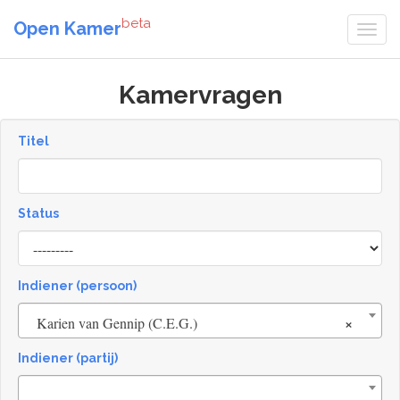
beta
Open Kamer
Kamervragen
Titel
Status
[invalid
name]
Indiener (persoon)
×
Karien van Gennip (C.E.G.)
Indiener (partij)