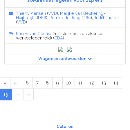
steunmaatregelen voor zzp’ers
Thierry Aartsen
(
VVD
),
Marijke van Beukering-
Huijbregts
(
D66
),
Romke de Jong
(
D66
),
Judith Tielen
(
VVD
)
Karien van Gennip
(minister sociale zaken en
werkgelegenheid) (
CDA
)
Vragen en antwoorden
«
←
6
7
8
9
10
11
12
13
14
15
→
»
Colofon