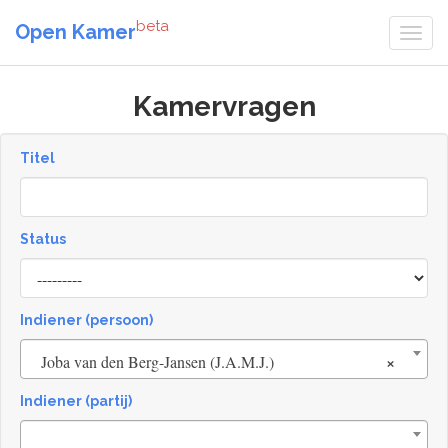
beta
Open Kamer
Kamervragen
Titel
Status
[invalid
name]
Indiener (persoon)
×
Joba van den Berg-Jansen (J.A.M.J.)
Indiener (partij)