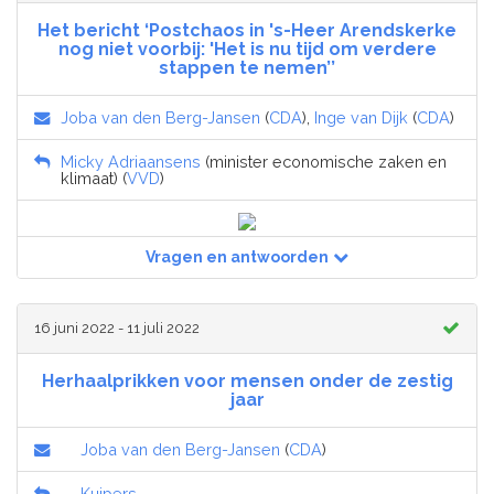
Het bericht ‘Postchaos in 's-Heer Arendskerke
nog niet voorbij: 'Het is nu tijd om verdere
stappen te nemen’’
Joba van den Berg-Jansen
(
CDA
),
Inge van Dijk
(
CDA
)
Micky Adriaansens
(minister economische zaken en
klimaat) (
VVD
)
Vragen en antwoorden
16 juni 2022 - 11 juli 2022
Herhaalprikken voor mensen onder de zestig
jaar
Joba van den Berg-Jansen
(
CDA
)
Kuipers