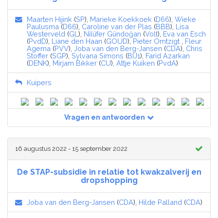
Maarten Hijink
(
SP
),
Marieke Koekkoek
(
D66
),
Wieke
Paulusma
(
D66
),
Caroline van der Plas
(
BBB
),
Lisa
Westerveld
(
GL
),
Nilüfer Gündoğan
(
Volt
),
Eva van Esch
(
PvdD
),
Liane den Haan
(
GOUD
),
Pieter Omtzigt
,
Fleur
Agema
(
PVV
),
Joba van den Berg-Jansen
(
CDA
),
Chris
Stoffer
(
SGP
),
Sylvana Simons
(
BIJ1
),
Farid Azarkan
(
DENK
),
Mirjam Bikker
(
CU
),
Attje Kuiken
(
PvdA
)
Kuipers
Vragen en antwoorden
16 augustus 2022 - 15 september 2022
De STAP-subsidie in relatie tot kwakzalverij en
dropshopping
Joba van den Berg-Jansen
(
CDA
),
Hilde Palland
(
CDA
)