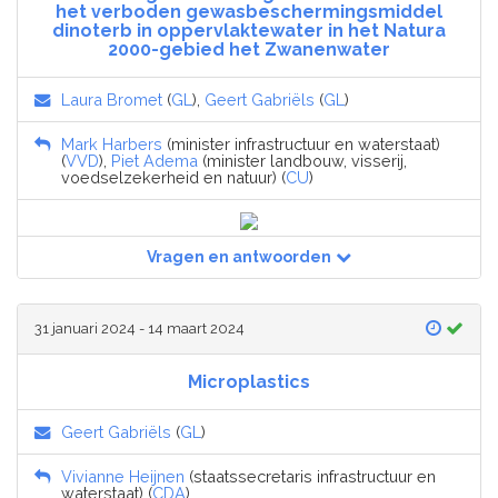
het verboden gewasbeschermingsmiddel
dinoterb in oppervlaktewater in het Natura
2000-gebied het Zwanenwater
Laura Bromet
(
GL
),
Geert Gabriëls
(
GL
)
Mark Harbers
(minister infrastructuur en waterstaat)
(
VVD
),
Piet Adema
(minister landbouw, visserij,
voedselzekerheid en natuur) (
CU
)
Vragen en antwoorden
31 januari 2024 - 14 maart 2024
Microplastics
Geert Gabriëls
(
GL
)
Vivianne Heijnen
(staatssecretaris infrastructuur en
waterstaat) (
CDA
)