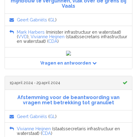
mijnbouw te vergunnen, vlak over de grens bij
Vaals
Geert Gabriëls
(
GL
)
Mark Harbers
(minister infrastructuur en waterstaat)
(
VVD
),
Vivianne Heijnen
(staatssecretaris infrastructuur
en waterstaat) (
CDA
)
Vragen en antwoorden
19 april 2024 - 29 april 2024
Afstemming voor de beantwoording van
vragen met betrekking tot granuliet
Geert Gabriëls
(
GL
)
Vivianne Heijnen
(staatssecretaris infrastructuur en
waterstaat) (
CDA
)