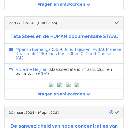
Vragen en antwoorden
27 maart 2024 - 3 april 2024
Tata Steel en de HUMAN documentaire STAAL
Mpanzu Bamenga
(
D66
),
Joris Thijssen
(
PvdA
),
Marieke
Koekkoek
(
D66
),
Ines Kostić
(
PvdD
),
Geert Gabriëls
(
GL
)
Vivianne Heijnen
(staatssecretaris infrastructuur en
waterstaat) (
CDA
)
Vragen en antwoorden
20 maart 2024 - 15 april 2024
De aanwezigheid van hoge concentraties van