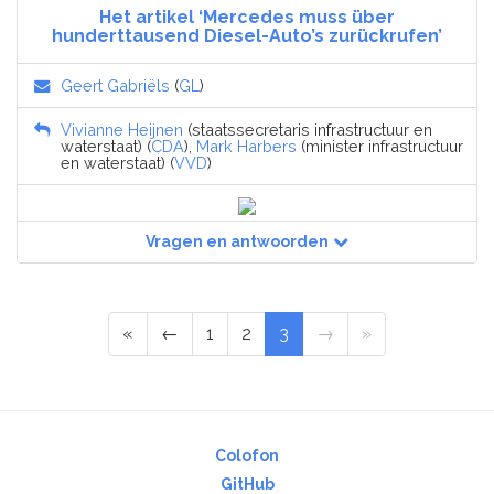
Het artikel ‘Mercedes muss über
hunderttausend Diesel-Auto’s zurückrufen’
Geert Gabriëls
(
GL
)
Vivianne Heijnen
(staatssecretaris infrastructuur en
waterstaat) (
CDA
),
Mark Harbers
(minister infrastructuur
en waterstaat) (
VVD
)
Vragen en antwoorden
«
←
1
2
3
→
»
Colofon
GitHub