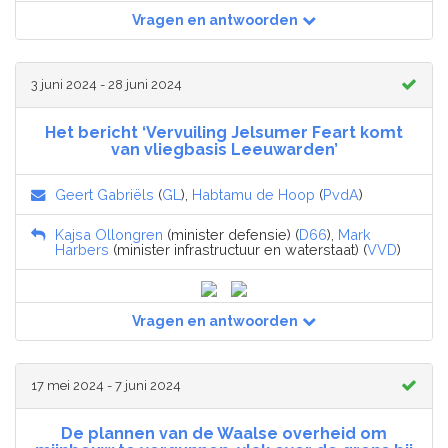
Vragen en antwoorden
3 juni 2024 - 28 juni 2024
Het bericht ‘Vervuiling Jelsumer Feart komt
van vliegbasis Leeuwarden’
Geert Gabriëls
(
GL
),
Habtamu de Hoop
(
PvdA
)
Kajsa Ollongren
(minister defensie) (
D66
),
Mark
Harbers
(minister infrastructuur en waterstaat) (
VVD
)
Vragen en antwoorden
17 mei 2024 - 7 juni 2024
De plannen van de Waalse overheid om