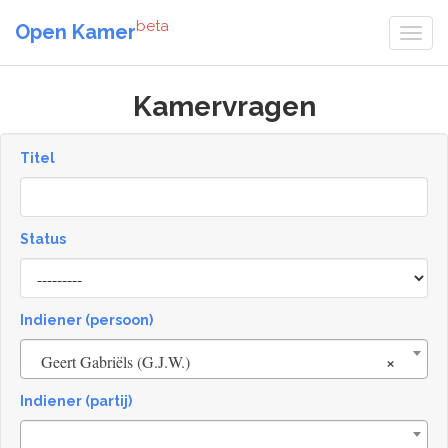
beta
Open Kamer
Kamervragen
Titel
Status
[invalid
name]
Indiener (persoon)
×
Geert Gabriëls (G.J.W.)
Indiener (partij)