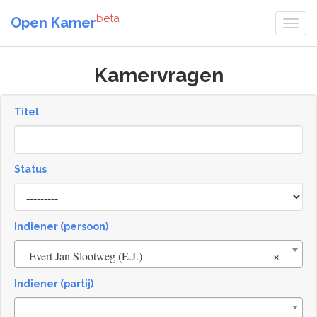
beta
Open Kamer
Kamervragen
Titel
Status
[invalid
name]
Indiener (persoon)
×
Evert Jan Slootweg (E.J.)
Indiener (partij)