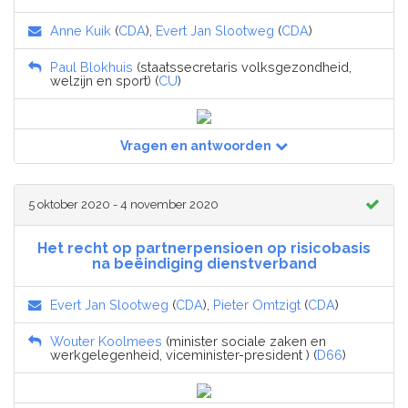
Anne Kuik
(
CDA
),
Evert Jan Slootweg
(
CDA
)
Paul Blokhuis
(staatssecretaris volksgezondheid,
welzijn en sport) (
CU
)
Vragen en antwoorden
5 oktober 2020 - 4 november 2020
Het recht op partnerpensioen op risicobasis
na beëindiging dienstverband
Evert Jan Slootweg
(
CDA
),
Pieter Omtzigt
(
CDA
)
Wouter Koolmees
(minister sociale zaken en
werkgelegenheid, viceminister-president ) (
D66
)