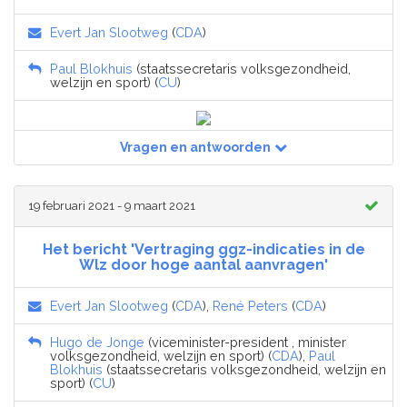
Evert Jan Slootweg
(
CDA
)
Paul Blokhuis
(staatssecretaris volksgezondheid,
welzijn en sport) (
CU
)
Vragen en antwoorden
19 februari 2021 - 9 maart 2021
Het bericht 'Vertraging ggz-indicaties in de
Wlz door hoge aantal aanvragen'
Evert Jan Slootweg
(
CDA
),
René Peters
(
CDA
)
Hugo de Jonge
(viceminister-president , minister
volksgezondheid, welzijn en sport) (
CDA
),
Paul
Blokhuis
(staatssecretaris volksgezondheid, welzijn en
sport) (
CU
)