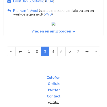
Evert Jan Slootweg
(
CDA
)
Bas van 't Wout
(staatssecretaris sociale zaken en
werkgelegenheid) (
VVD
)
Vragen en antwoorden
«
←
1
2
3
4
5
6
7
→
»
Colofon
GitHub
Twitter
Contact
v1.2b1