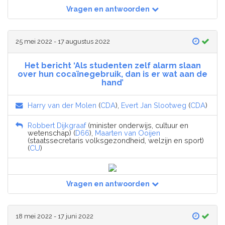
Vragen en antwoorden
25 mei 2022 - 17 augustus 2022
Het bericht ‘Als studenten zelf alarm slaan
over hun cocaïnegebruik, dan is er wat aan de
hand’
Harry van der Molen
(
CDA
),
Evert Jan Slootweg
(
CDA
)
Robbert Dijkgraaf
(minister onderwijs, cultuur en
wetenschap) (
D66
),
Maarten van Ooijen
(staatssecretaris volksgezondheid, welzijn en sport)
(
CU
)
Vragen en antwoorden
18 mei 2022 - 17 juni 2022