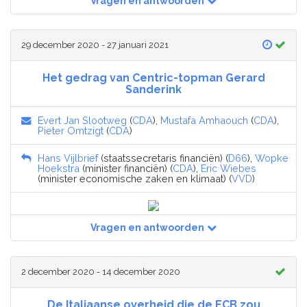
Vragen en antwoorden
29 december 2020 - 27 januari 2021
Het gedrag van Centric-topman Gerard
Sanderink
Evert Jan Slootweg
(
CDA
),
Mustafa Amhaouch
(
CDA
),
Pieter Omtzigt
(
CDA
)
Hans Vijlbrief
(staatssecretaris financiën) (
D66
),
Wopke
Hoekstra
(minister financiën) (
CDA
),
Eric Wiebes
(minister economische zaken en klimaat) (
VVD
)
Vragen en antwoorden
2 december 2020 - 14 december 2020
De Italiaanse overheid die de ECB zou