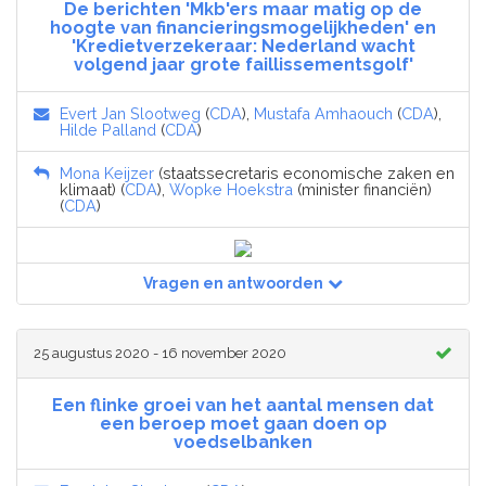
De berichten 'Mkb'ers maar matig op de
hoogte van financieringsmogelijkheden' en
'Kredietverzekeraar: Nederland wacht
volgend jaar grote faillissementsgolf'
Evert Jan Slootweg
(
CDA
),
Mustafa Amhaouch
(
CDA
),
Hilde Palland
(
CDA
)
Mona Keijzer
(staatssecretaris economische zaken en
klimaat) (
CDA
),
Wopke Hoekstra
(minister financiën)
(
CDA
)
Vragen en antwoorden
25 augustus 2020 - 16 november 2020
Een flinke groei van het aantal mensen dat
een beroep moet gaan doen op
voedselbanken