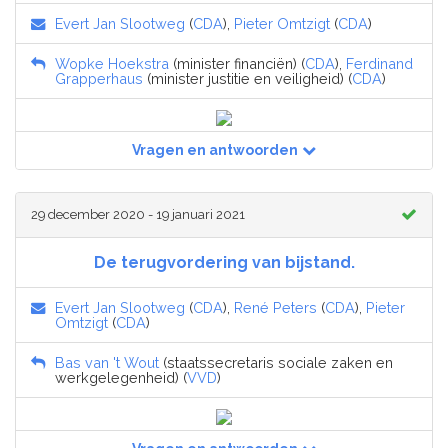
Evert Jan Slootweg
(
CDA
),
Pieter Omtzigt
(
CDA
)
Wopke Hoekstra
(minister financiën) (
CDA
),
Ferdinand
Grapperhaus
(minister justitie en veiligheid) (
CDA
)
Vragen en antwoorden
29 december 2020 - 19 januari 2021
De terugvordering van bijstand.
Evert Jan Slootweg
(
CDA
),
René Peters
(
CDA
),
Pieter
Omtzigt
(
CDA
)
Bas van 't Wout
(staatssecretaris sociale zaken en
werkgelegenheid) (
VVD
)