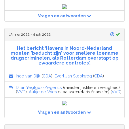
Vragen en antwoorden
13 mei 2022 - 4 juli 2022
Het bericht ‘Havens in Noord-Nederland
moeten 'beducht zijn' voor snellere toename
drugscriminelen, als Rotterdam overstapt op
zwaardere controles’.
Inge van Dijk
(
CDA
),
Evert Jan Slootweg
(
CDA
)
Dilan Yeşilgöz-Zegerius
(minister justitie en veiligheid)
(
VVD
),
Aukje de Vries
(staatssecretaris financiën) (
VVD
)
Vragen en antwoorden