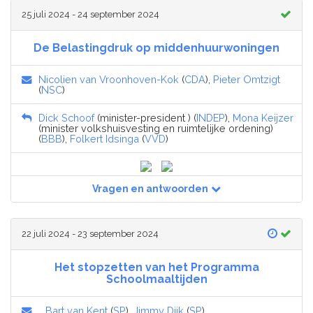
25 juli 2024 - 24 september 2024
De Belastingdruk op middenhuurwoningen
Nicolien van Vroonhoven-Kok
(
CDA
),
Pieter Omtzigt
(
NSC
)
Dick Schoof
(minister-president ) (
INDEP
),
Mona Keijzer
(minister volkshuisvesting en ruimtelijke ordening)
(
BBB
),
Folkert Idsinga
(
VVD
)
Vragen en antwoorden
22 juli 2024 - 23 september 2024
Het stopzetten van het Programma
Schoolmaaltijden
Bart van Kent
(
SP
),
Jimmy Dijk
(
SP
)