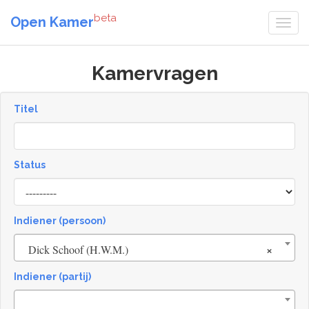
beta
Open Kamer
Kamervragen
Titel
Status
[invalid
name]
Indiener (persoon)
×
Dick Schoof (H.W.M.)
Indiener (partij)