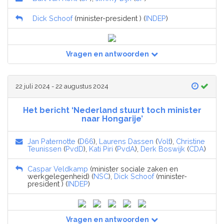
Dick Schoof
(minister-president ) (
INDEP
)
Vragen en antwoorden
22 juli 2024 - 22 augustus 2024
Het bericht ‘Nederland stuurt toch minister
naar Hongarije’
Jan Paternotte
(
D66
),
Laurens Dassen
(
Volt
),
Christine
Teunissen
(
PvdD
),
Kati Piri
(
PvdA
),
Derk Boswijk
(
CDA
)
Caspar Veldkamp
(minister sociale zaken en
werkgelegenheid) (
NSC
),
Dick Schoof
(minister-
president ) (
INDEP
)
Vragen en antwoorden