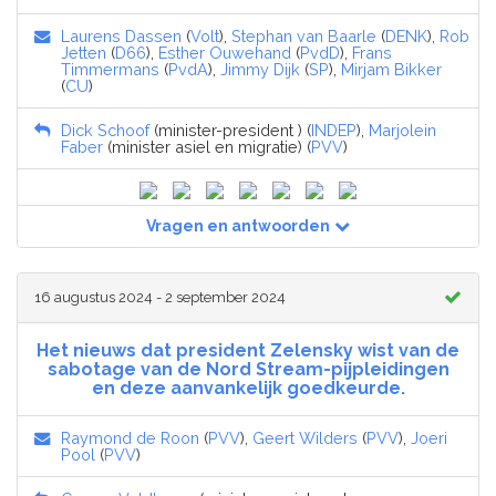
Laurens Dassen
(
Volt
),
Stephan van Baarle
(
DENK
),
Rob
Jetten
(
D66
),
Esther Ouwehand
(
PvdD
),
Frans
Timmermans
(
PvdA
),
Jimmy Dijk
(
SP
),
Mirjam Bikker
(
CU
)
Dick Schoof
(minister-president ) (
INDEP
),
Marjolein
Faber
(minister asiel en migratie) (
PVV
)
Vragen en antwoorden
16 augustus 2024 - 2 september 2024
Het nieuws dat president Zelensky wist van de
sabotage van de Nord Stream-pijpleidingen
en deze aanvankelijk goedkeurde.
Raymond de Roon
(
PVV
),
Geert Wilders
(
PVV
),
Joeri
Pool
(
PVV
)