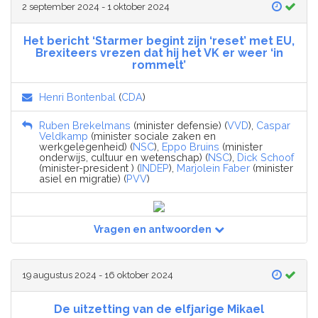
2 september 2024 - 1 oktober 2024
Het bericht ‘Starmer begint zijn ‘reset’ met EU,
Brexiteers vrezen dat hij het VK er weer ‘in
rommelt’
Henri Bontenbal
(
CDA
)
Ruben Brekelmans
(minister defensie) (
VVD
),
Caspar
Veldkamp
(minister sociale zaken en
werkgelegenheid) (
NSC
),
Eppo Bruins
(minister
onderwijs, cultuur en wetenschap) (
NSC
),
Dick Schoof
(minister-president ) (
INDEP
),
Marjolein Faber
(minister
asiel en migratie) (
PVV
)
Vragen en antwoorden
19 augustus 2024 - 16 oktober 2024
De uitzetting van de elfjarige Mikael