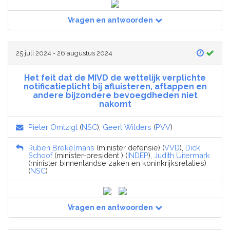
Vragen en antwoorden
25 juli 2024 - 26 augustus 2024
Het feit dat de MIVD de wettelijk verplichte
notificatieplicht bij afluisteren, aftappen en
andere bijzondere bevoegdheden niet
nakomt
Pieter Omtzigt
(
NSC
),
Geert Wilders
(
PVV
)
Ruben Brekelmans
(minister defensie) (
VVD
),
Dick
Schoof
(minister-president ) (
INDEP
),
Judith Uitermark
(minister binnenlandse zaken en koninkrijksrelaties)
(
NSC
)
Vragen en antwoorden