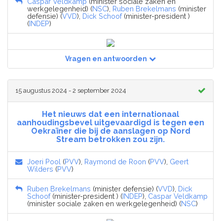
Caspar Veldkamp
(minister sociale zaken en
werkgelegenheid) (
NSC
),
Ruben Brekelmans
(minister
defensie) (
VVD
),
Dick Schoof
(minister-president )
(
INDEP
)
Vragen en antwoorden
15 augustus 2024 - 2 september 2024
Het nieuws dat een internationaal
aanhoudingsbevel uitgevaardigd is tegen een
Oekraïner die bij de aanslagen op Nord
Stream betrokken zou zijn.
Joeri Pool
(
PVV
),
Raymond de Roon
(
PVV
),
Geert
Wilders
(
PVV
)
Ruben Brekelmans
(minister defensie) (
VVD
),
Dick
Schoof
(minister-president ) (
INDEP
),
Caspar Veldkamp
(minister sociale zaken en werkgelegenheid) (
NSC
)