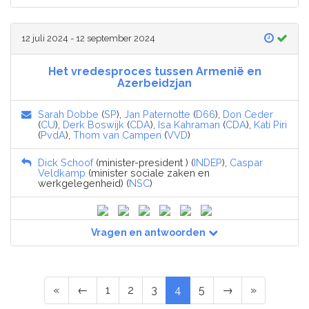
12 juli 2024 - 12 september 2024
Het vredesproces tussen Armenië en
Azerbeidzjan
Sarah Dobbe
(
SP
),
Jan Paternotte
(
D66
),
Don Ceder
(
CU
),
Derk Boswijk
(
CDA
),
Isa Kahraman
(
CDA
),
Kati Piri
(
PvdA
),
Thom van Campen
(
VVD
)
Dick Schoof
(minister-president ) (
INDEP
),
Caspar
Veldkamp
(minister sociale zaken en
werkgelegenheid) (
NSC
)
Vragen en antwoorden
«
←
1
2
3
4
5
→
»