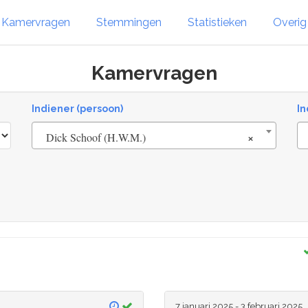
Kamervragen
Stemmingen
Statistieken
Overi
Kamervragen
Indiener (persoon)
In
×
Dick Schoof (H.W.M.)
7 januari 2025 - 3 februari 2025