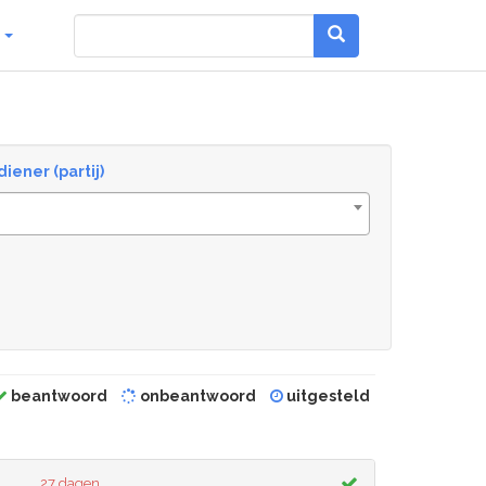
g
diener (partij)
beantwoord
onbeantwoord
uitgesteld
27 dagen