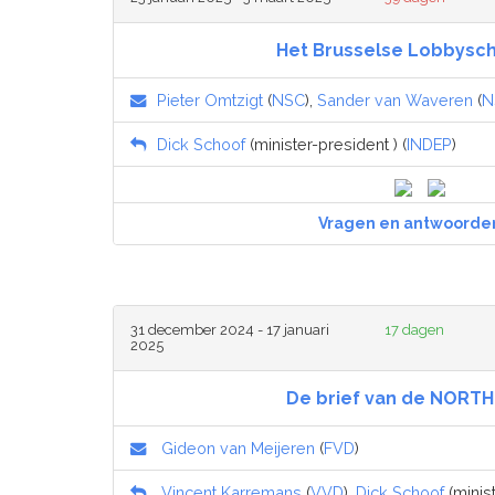
Het Brusselse Lobbysch
Pieter Omtzigt
(
NSC
),
Sander van Waveren
(
N
Dick Schoof
(minister-president ) (
INDEP
)
Vragen en antwoorde
31 december 2024 - 17 januari
17 dagen
2025
De brief van de NORTH
Gideon van Meijeren
(
FVD
)
Vincent Karremans
(
VVD
),
Dick Schoof
(minist