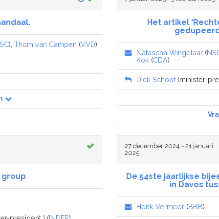
andaal.
Het artikel 'Recht
gedupeerde
SC
),
Thom van Campen
(
VVD
)
Natascha Wingelaar
(
NS
Kok
(
CDA
)
Dick Schoof
(minister-pres
n
Vr
27 december 2024 - 21 januari
2025
 group
De 54ste jaarlijkse bi
in Davos tu
Henk Vermeer
(
BBB
)
er-president ) (
INDEP
)