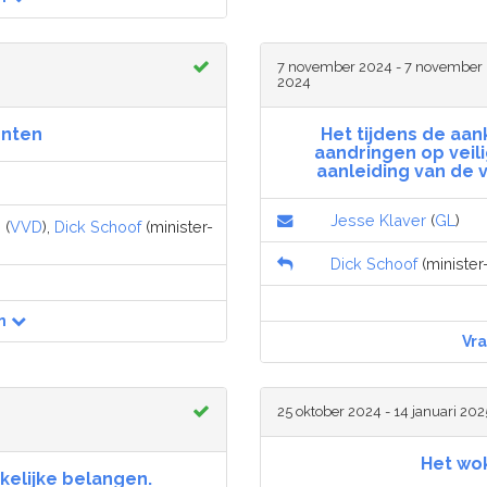
7 november 2024 - 7 november
2024
enten
Het tijdens de a
aandringen op veil
aanleiding van de 
Jesse Klaver
(
GL
)
 (
VVD
),
Dick Schoof
(minister-
Dick Schoof
(minister-
n
Vr
25 oktober 2024 - 14 januari 202
Het wok
kelijke belangen.