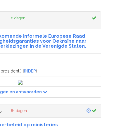
0 dagen
ankomende informele Europese Raad
igheidsgaranties voor Oekraïne naar
verkiezingen in de Verenigde Staten.
president ) (
INDEP
)
agen en antwoorden
5
81 dagen
e-beleid op ministeries