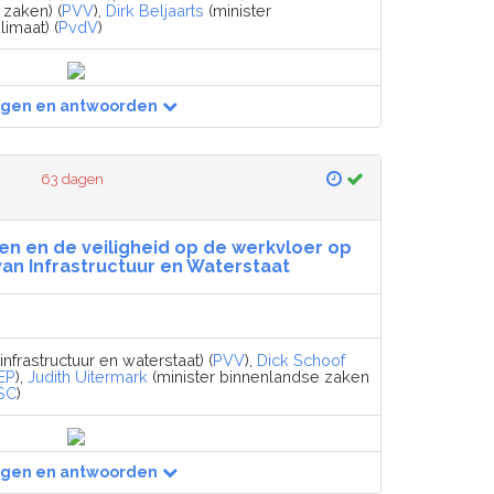
 zaken) (
PVV
),
Dirk Beljaarts
(minister
imaat) (
PvdV
)
agen en antwoorden
63 dagen
en en de veiligheid op de werkvloer op
van Infrastructuur en Waterstaat
infrastructuur en waterstaat) (
PVV
),
Dick Schoof
EP
),
Judith Uitermark
(minister binnenlandse zaken
SC
)
agen en antwoorden