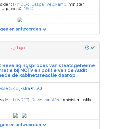
ident ) (
INDEP
),
Caspar Veldkamp
(minister
legenheid) (
NSC
)
agen en antwoorden
73 dagen
 Beveiligingsproces van staatsgeheime
matie bij NCTV en politie van de Audit
smede de kabinetsreactie daarop.
sse Six Dijkstra
(
NSC
)
ident ) (
INDEP
),
David van Weel
(minister justitie
agen en antwoorden