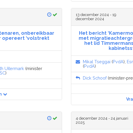
13 december 2024 - 19
december 2024
btenaren, onbereikbaar
Het bericht ‘Kamermo
 opereert ‘volstrekt
met migratieachtergro
het lid Timmermans
kabinetss
Mikal Tseggai
(
PvdA
),
Es
(
PvdA
)
th Uitermark
(minister
SC
)
Dick Schoof
(minister-pres
n
Vr
4 december 2024 - 24 januari
2025