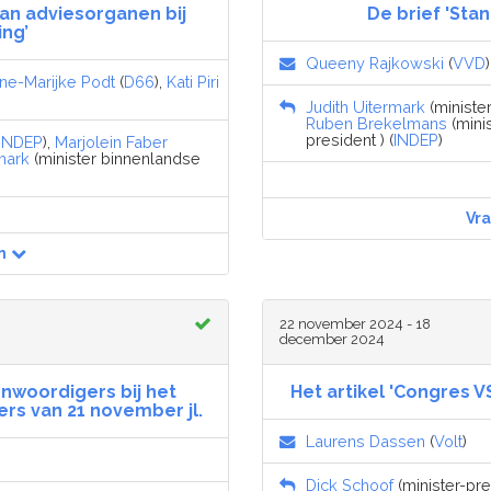
van adviesorganen bij
De brief 'Sta
ng’
Queeny Rajkowski
(
VVD
)
ne-Marijke Podt
(
D66
),
Kati Piri
Judith Uitermark
(minister
Ruben Brekelmans
(minis
president ) (
INDEP
)
INDEP
),
Marjolein Faber
mark
(minister binnenlandse
Vr
n
22 november 2024 - 18
december 2024
nwoordigers bij het
Het artikel 'Congres V
rs van 21 november jl.
Laurens Dassen
(
Volt
)
Dick Schoof
(minister-pres