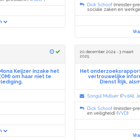
Dick Schoof
(minister-pres
sociale zaken en werkge
n
Vr
20 december 2024 - 3 maart
2025
Mona Keijzer inzake het
Het onderzoeksrapport
(OM) om haar niet te
vertrouwelijke infor
lediging.
Dienst Rijk, al
Songül Mutluer
(
PvdA
),
Je
Dick Schoof
(minister-pres
en veiligheid) (
VVD
)
n
Vr