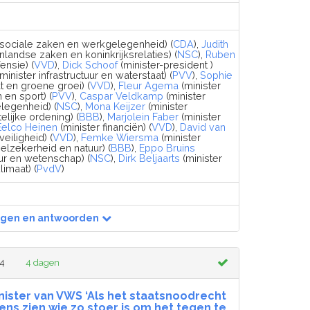
 sociale zaken en werkgelegenheid) (
CDA
),
Judith
nlandse zaken en koninkrijksrelaties) (
NSC
),
Ruben
ensie) (
VVD
),
Dick Schoof
(minister-president )
minister infrastructuur en waterstaat) (
PVV
),
Sophie
t en groene groei) (
VVD
),
Fleur Agema
(minister
 en sport) (
PVV
),
Caspar Veldkamp
(minister
legenheid) (
NSC
),
Mona Keijzer
(minister
elijke ordening) (
BBB
),
Marjolein Faber
(minister
Eelco Heinen
(minister financiën) (
VVD
),
David van
veiligheid) (
VVD
),
Femke Wiersma
(minister
elzekerheid en natuur) (
BBB
),
Eppo Bruins
uur en wetenschap) (
NSC
),
Dirk Beljaarts
(minister
imaat) (
PvdV
)
agen en antwoorden
24
4 dagen
nister van VWS ‘Als het staatsnoodrecht
 eens zien wie zo stoer is om het tegen te