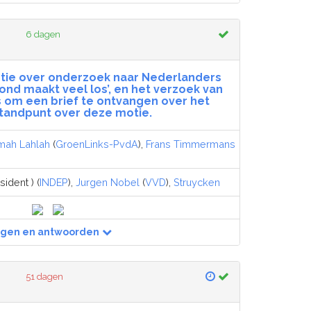
6 dagen
tie over onderzoek naar Nederlanders
nd maakt veel los’, en het verzoek van
 om een brief te ontvangen over het
tandpunt over deze motie.
mah Lahlah
(
GroenLinks-PvdA
),
Frans Timmermans
ident ) (
INDEP
),
Jurgen Nobel
(
VVD
),
Struycken
agen en antwoorden
51 dagen