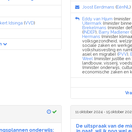
Joost Eerdmans
(
EénNL
)
Eddy van Hijum
(minister
kert Idsinga
(
VVD
)
Uitermark
(minister binne
Brekelmans
(minister def
(
INDEP
),
Barry Madlener
(
Hermans
(minister klimaa
volksgezondheid, welzijn
n
sociale zaken en werkge
volkshuisvesting en ruimt
asiel en migratie) (
PVV
),
Weel
(minister justitie en 
landbouw, visserij, voeds
(minister onderwijs, cult
economische zaken en kl
Vr
11 oktober 2024 - 15 oktober 20
De uitspraak van de mi
ingsplannen onderwijs:
in gaat, wil ik nog wel