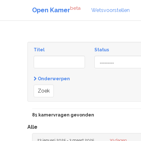
beta
Open Kamer
Wetsvoorstellen
Titel
Status
[invalid
name]
Onderwerpen
Zoek
81 kamervragen gevonden
Alle
23 januari 2025 - 3 maart 2025
39 dagen