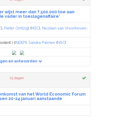
er wijst meer dan ? 500.000 toe aan
 vader in toeslagenaffaire'
C
),
Pieter Omtzigt
(
NSC
),
Nicolien van Vroonhoven-
ident ) (
INDEP
),
Sandra Palmen
(
NSC
)
agen en antwoorden
25 dagen
jeenkomst van het World Economic Forum
ssen 20-24 januari aanstaande