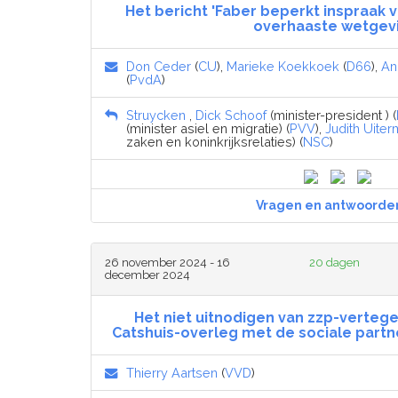
Het bericht 'Faber beperkt inspraak 
overhaaste wetgevi
Don Ceder
(
CU
),
Marieke Koekkoek
(
D66
),
An
(
PvdA
)
Struycken
,
Dick Schoof
(minister-president ) (
(minister asiel en migratie) (
PVV
),
Judith Uiter
zaken en koninkrijksrelaties) (
NSC
)
Vragen en antwoorde
26 november 2024 - 16
20 dagen
december 2024
Het niet uitnodigen van zzp-vertege
Catshuis-overleg met de sociale partne
Thierry Aartsen
(
VVD
)