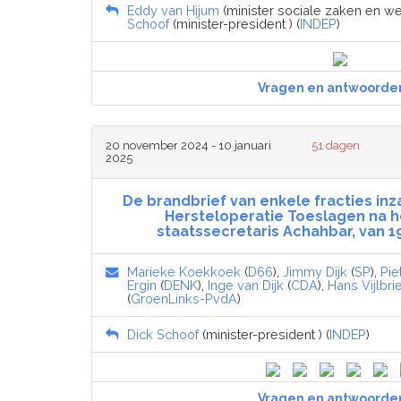
Eddy van Hijum
(minister sociale zaken en w
Schoof
(minister-president ) (
INDEP
)
Vragen en antwoorde
20 november 2024 - 10 januari
51 dagen
2025
De brandbrief van enkele fracties in
Hersteloperatie Toeslagen na h
staatssecretaris Achahbar, van 
Marieke Koekkoek
(
D66
),
Jimmy Dijk
(
SP
),
Pie
Ergin
(
DENK
),
Inge van Dijk
(
CDA
),
Hans Vijlbrie
(
GroenLinks-PvdA
)
Dick Schoof
(minister-president ) (
INDEP
)
Vragen en antwoorde