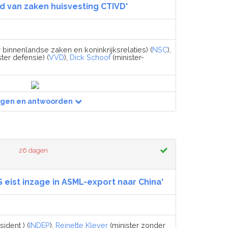
nd van zaken huisvesting CTIVD'
 binnenlandse zaken en koninkrijksrelaties) (
NSC
),
ter defensie) (
VVD
),
Dick Schoof
(minister-
agen en antwoorden
26 dagen
S eist inzage in ASML-export naar China'
ident ) (
INDEP
),
Reinette Klever
(minister zonder