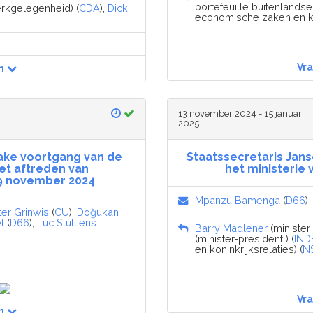
portefeuille buitenlandse
erkgelegenheid) (
CDA
),
Dick
economische zaken en kl
Vr
n
13 november 2024 - 15 januari
2025
zake voortgang van de
Staatssecretaris Jans
et aftreden van
het ministerie 
19 november 2024
Mpanzu Bamenga
(
D66
)
ter Grinwis
(
CU
),
Doğukan
f
(
D66
),
Luc Stultiens
Barry Madlener
(minister 
(minister-president ) (
IND
en koninkrijksrelaties) (
N
Vr
n