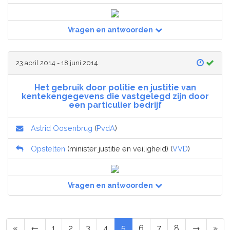
Vragen en antwoorden
23 april 2014 - 18 juni 2014
Het gebruik door politie en justitie van
kentekengegevens die vastgelegd zijn door
een particulier bedrijf
Astrid Oosenbrug
(
PvdA
)
Opstelten
(minister justitie en veiligheid) (
VVD
)
Vragen en antwoorden
«
←
1
2
3
4
5
6
7
8
→
»