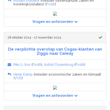
Ronald Plasterk
(minister binnenlandse zaken en
koninkrijksrelaties) (
PvdA
)
Vragen en antwoorden
28 oktober 2014 - 17 november 2014
De verplichte overstap van Cogas-klanten van
Ziggo naar Caiway
Mei Li Vos
(
PvdA
),
Astrid Oosenbrug
(
PvdA
)
Henk Kamp
(minister economische zaken en klimaat)
(
VVD
)
Vragen en antwoorden