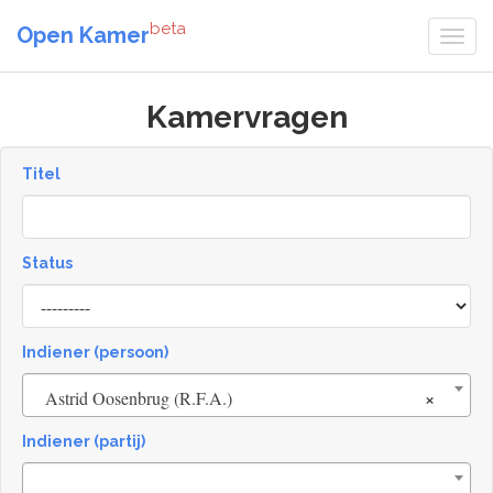
beta
Open Kamer
Kamervragen
Titel
Status
[invalid
name]
Indiener (persoon)
×
Astrid Oosenbrug (R.F.A.)
Indiener (partij)