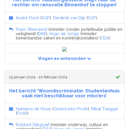
rechter om renovatie Binnenhof te stoppen’
André Flach
(
SGP
),
Diederik van Dijk
(
SGP
)
Franc Weerwind
(minister zonder portefeuille justitie en
veiligheid) (
D66
),
Hugo de Jonge
(minister
binnenlandse zaken en koninkrijksrelaties) (
CDA
)
Vragen en antwoorden
25 januari 2024 - 20 februari 2024
Het bericht ‘Woondiscriminatie: Studentenhuis
vaak niet beschikbaar voor mbo’ers’
Habtamu de Hoop
(
GroenLinks-PvdA
),
Mikal Tseggai
(
PvdA
)
Robbert Dijkgraaf
(minister onderwijs, cultuur en
wetenschap) (
D66
),
Hugo de Jonge
(minister