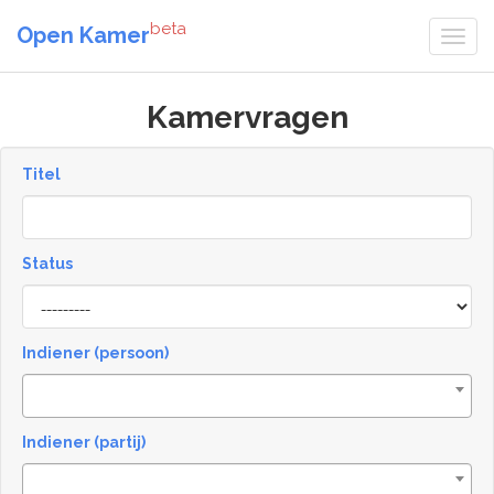
beta
Open Kamer
Kamervragen
Titel
Status
[invalid
name]
Indiener (persoon)
Indiener (partij)