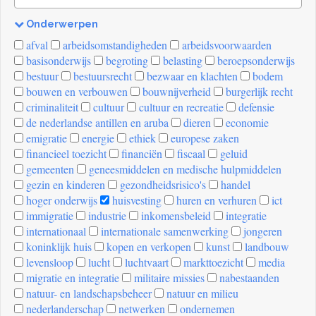
Onderwerpen
[invalid
afval
arbeidsomstandigheden
arbeidsvoorwaarden
name]
basisonderwijs
begroting
belasting
beroepsonderwijs
bestuur
bestuursrecht
bezwaar en klachten
bodem
bouwen en verbouwen
bouwnijverheid
burgerlijk recht
criminaliteit
cultuur
cultuur en recreatie
defensie
de nederlandse antillen en aruba
dieren
economie
emigratie
energie
ethiek
europese zaken
financieel toezicht
financiën
fiscaal
geluid
gemeenten
geneesmiddelen en medische hulpmiddelen
gezin en kinderen
gezondheidsrisico's
handel
hoger onderwijs
huisvesting
huren en verhuren
ict
immigratie
industrie
inkomensbeleid
integratie
internationaal
internationale samenwerking
jongeren
koninklijk huis
kopen en verkopen
kunst
landbouw
levensloop
lucht
luchtvaart
markttoezicht
media
migratie en integratie
militaire missies
nabestaanden
natuur- en landschapsbeheer
natuur en milieu
nederlanderschap
netwerken
ondernemen