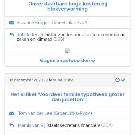
Onverklaarbare hoge kosten bij
blokverwarming
Suzanne Kröger
(
GroenLinks-PvdA
)
Rob Jetten
(minister zonder portefeuille economische
zaken en klimaat) (
D66
)
Vragen en antwoorden
12 december 2023 - 7 februari 2024
Het artikel ‘Voordeel familiehypotheek groter
dan jubelton’
Tom van der Lee
(
GroenLinks-PvdA
)
Marnix van Rij
(staatssecretaris financiën) (
CDA
)