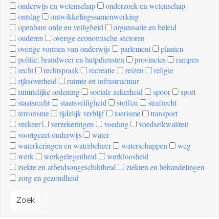
onderwijs en wetenschap
onderzoek en wetenschap
ontslag
ontwikkelingssamenwerking
openbare orde en veiligheid
organisatie en beleid
ouderen
overige economische sectoren
overige vormen van onderwijs
parlement
planten
politie, brandweer en hulpdiensten
provincies
rampen
recht
rechtspraak
recreatie
reizen
religie
rijksoverheid
ruimte en infrastructuur
ruimtelijke ordening
sociale zekerheid
spoor
sport
staatsrecht
staatsveiligheid
stoffen
strafrecht
terrorisme
tijdelijk verblijf
toerisme
transport
verkeer
verzekeringen
voeding
voedselkwaliteit
voortgezet onderwijs
water
waterkeringen en waterbeheer
waterschappen
weg
werk
werkgelegenheid
werkloosheid
ziekte en arbeidsongeschiktheid
ziekten en behandelingen
zorg en gezondheid
Zoek